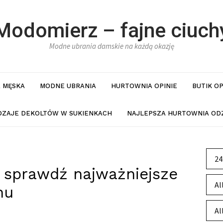
Modomierz – fajne ciuch
Modne ubrania damskie na każdą okazję
 MĘSKA
MODNE UBRANIA
HURTOWNIA OPINIE
BUTIK O
DZAJE DEKOLTÓW W SUKIENKACH
NAJLEPSZA HURTOWNIA ODZ
24
 sprawdź najważniejsze
Al
nu
Al