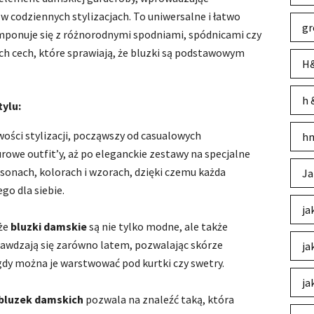
 codziennych stylizacjach. To uniwersalne i łatwo
gr
mponuje się z różnorodnymi spodniami, spódnicami czy
ch cech, które sprawiają, że bluzki są podstawowym
H&
h 
tylu:
wości stylizacji, począwszy od casualowych
hm
owe outfit’y, aż po eleganckie zestawy na specjalne
sonach, kolorach i wzorach, dzięki czemu każda
Ja
go dla siebie.
ja
 że
bluzki damskie
są nie tylko modne, ale także
rawdzają się zarówno latem, pozwalając skórze
ja
gdy można je warstwować pod kurtki czy swetry.
ja
bluzek damskich
pozwala na znaleźć taką, która