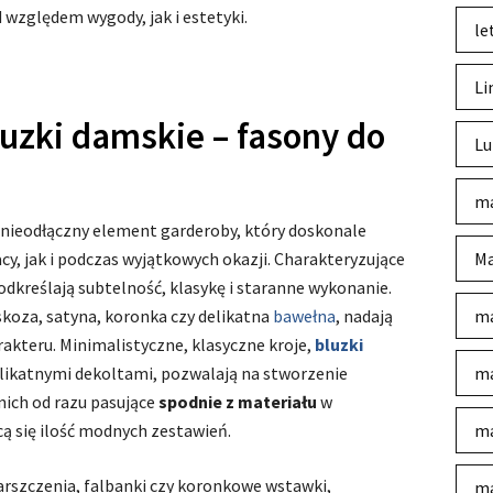
względem wygody, jak i estetyki.
le
Li
luzki damskie – fasony do
Lu
ma
nieodłączny element garderoby, który doskonale
y, jak i podczas wyjątkowych okazji. Charakteryzujące
Ma
podkreślają subtelność, klasykę i staranne wykonanie.
iskoza, satyna, koronka czy delikatna
bawełna
, nadają
ma
kteru. Minimalistyczne, klasyczne kroje,
bluzki
likatnymi dekoltami, pozwalają na stworzenie
ma
nich od razu pasujące
spodnie z materiału
w
ą się ilość modnych zestawień.
ma
marszczenia, falbanki czy koronkowe wstawki,
ma