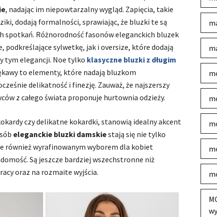
ie
, nadając im niepowtarzalny wygląd. Zapięcia, takie
ki, dodają formalności, sprawiając, że bluzki te są
ma
h spotkań. Różnorodność fasonów eleganckich bluzek
odkreślające sylwetkę, jak i oversize, które dodają
ma
y tym elegancji. Noe tylko
klasyczne bluzki z długim
rękawy to elementy, które nadają bluzkom
mo
ześnie delikatność i finezję. Zauważ, że najszerszy
ców z całego świata proponuje hurtownia odzieży.
mo
okardy czy delikatne kokardki, stanowią idealny akcent
mo
osób
eleganckie bluzki damskie
stają się nie tylko
e również wyrafinowanym wyborem dla kobiet
mo
domość. Są jeszcze bardziej wszechstronne niż
racy oraz na rozmaite wyjścia.
mo
MO
wy