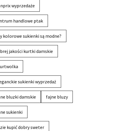
nprix wyprzedaże
ntrum handlowe ptak
y kolorowe sukienki są modne?
brej jakości kurtki damskie
urtwolka
eganckie sukienki wyprzedaż
jne bluzki damskie
fajne bluzy
jne sukienki
zie kupić dobry sweter