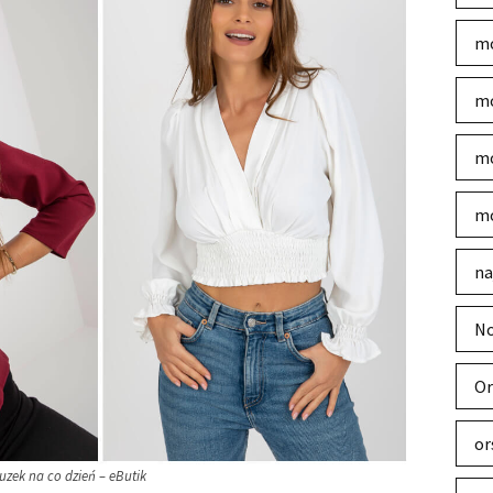
mo
mo
mo
mo
na
No
Or
or
uzek na co dzień – eButik