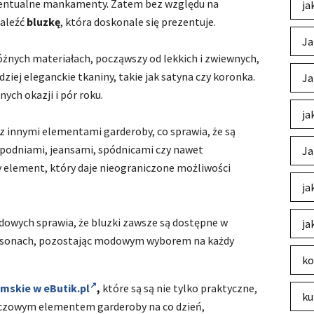
 ewentualne mankamenty. Zatem bez względu na
ja
naleźć
bluzkę
, która doskonale się prezentuje.
Ja
żnych materiałach, począwszy od lekkich i zwiewnych,
ziej eleganckie tkaniny, takie jak satyna czy koronka.
Ja
ych okazji i pór roku.
ja
z innymi elementami garderoby, co sprawia, że są
spodniami, jeansami, spódnicami czy nawet
Ja
element, który daje nieograniczone możliwości
ja
owych sprawia, że bluzki zawsze są dostępne w
ja
fasonach, pozostając modowym wyborem na każdy
ko
amskie w eButik.pl
,
które są są nie tylko praktyczne,
ku
kluczowym elementem garderoby na co dzień,