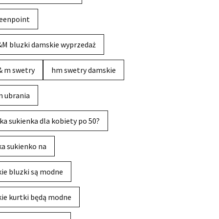
eenpoint
M bluzki damskie wyprzedaż
& m swetry
hm swetry damskie
 ubrania
ka sukienka dla kobiety po 50?
ka sukienko na
kie bluzki są modne
kie kurtki będą modne