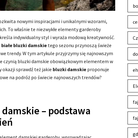
bo
ozkwita nowymi inspiracjami i unikalnymi wzorami,
ce
ich. To właśnie te niezwykłe elementy garderoby
reśla indywidualny styl i wyraża modową kreatywność.
Cz
,
białe bluzki damskie
tego sezonu przynoszą świeże
owe trendy. W tym artykule przyjrzymy się najnowszym
do
óre czynią bluzki damskie obowiązkowym elementem w
y okazji sprawdź też jakie
bluzki damskie
proponuje
eh
towe na podróż po świecie najnowszych trendów?
El
fa
i damskie – podstawa
fa
ień
gd
element damskiej garderoby, wprowadzając