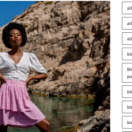
al
al
al
bl
Bl
po
bl
bl
bo