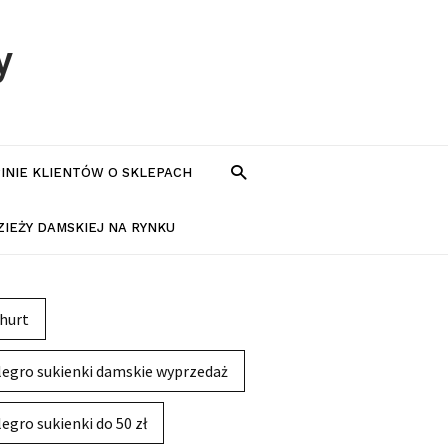
y
PINIE KLIENTÓW O SKLEPACH
IEŻY DAMSKIEJ NA RYNKU
hurt
legro sukienki damskie wyprzedaż
legro sukienki do 50 zł