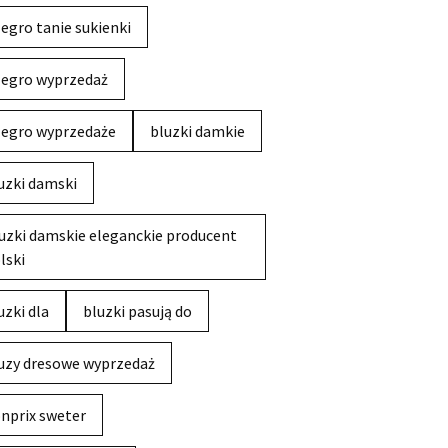
legro tanie sukienki
legro wyprzedaż
legro wyprzedaże
bluzki damkie
uzki damski
uzki damskie eleganckie producent
lski
uzki dla
bluzki pasują do
uzy dresowe wyprzedaż
nprix sweter