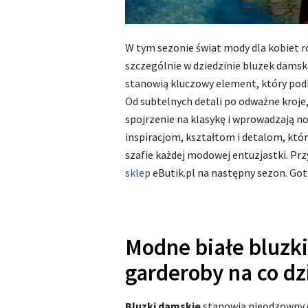
W tym sezonie świat mody dla kobiet r
szczególnie w dziedzinie bluzek damsk
stanowią kluczowy element, który podk
Od subtelnych detali po odważne kroje
spojrzenie na klasykę i wprowadzają n
inspiracjom, kształtom i detalom, kt
szafie każdej modowej entuzjastki. Prz
sklep
eButik.pl na następny sezon. Go
Modne białe bluzk
garderoby na co dz
Bluzki damskie
stanowią nieodzowny 