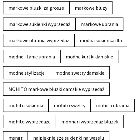
markowe bluzki za grosze
markowe bluzy
markowe sukienki wyprzedaż
markowe ubrania
markowe ubrania wyprzedaż
modna sukienka dla
modne i tanie ubrania
modne kurtki damskie
modne stylizacje
modne swetry damskie
MOHITO markowe bluzki damskie wyprzedaż
mohito sukienki
mohito swetry
mohito ubrania
mohito wyprzedaże
monnari wyprzedaż bluzek
msngr
najpiękniejsze sukienki na weselu