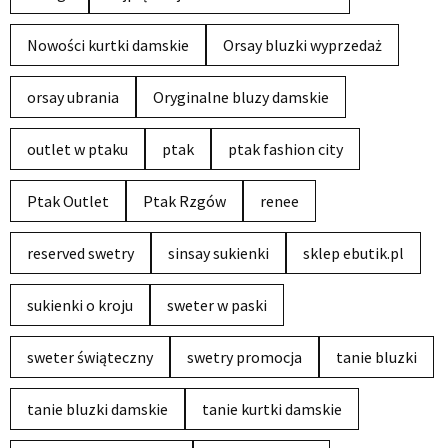
Nowości kurtki damskie
Orsay bluzki wyprzedaż
orsay ubrania
Oryginalne bluzy damskie
outlet w ptaku
ptak
ptak fashion city
Ptak Outlet
Ptak Rzgów
renee
reserved swetry
sinsay sukienki
sklep ebutik.pl
sukienki o kroju
sweter w paski
sweter świąteczny
swetry promocja
tanie bluzki
tanie bluzki damskie
tanie kurtki damskie