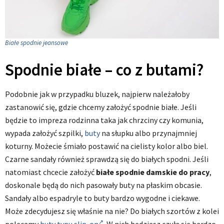
Białe spodnie jeansowe
Spodnie białe – co z butami?
Podobnie jak w przypadku bluzek, najpierw należałoby
zastanowić się, gdzie chcemy założyć spodnie białe. Jeśli
będzie to impreza rodzinna taka jak chrzciny czy komunia,
wypada założyć szpilki,
buty
na słupku albo przynajmniej
koturny. Możecie śmiało postawić na cielisty kolor albo biel.
Czarne sandały również sprawdzą się do białych spodni. Jeśli
natomiast chcecie założyć
białe spodnie damskie do pracy
,
doskonale będą do nich pasowały buty na płaskim obcasie.
Sandały albo espadryle to buty bardzo wygodne i ciekawe.
Może zdecydujesz się właśnie na nie? Do białych szortów z kolei
polecamy
buty typu slip-on
. W nich będziesz czuła się bardzo