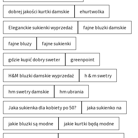
dobrej jakości kurtki damskie
ehurtwolka
Eleganckie sukienki wyprzedaż
fajne bluzki damskie
fajne bluzy
fajne sukienki
gdzie kupić dobry sweter
greenpoint
H&M bluzki damskie wyprzedaż
h & m swetry
hm swetry damskie
hm ubrania
Jaka sukienka dla kobiety po 50?
jaka sukienko na
jakie bluzki są modne
jakie kurtki będą modne