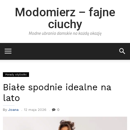
Modomierz – fajne
ciuchy
Modne ubrania damskie na każdą okazję
Porady stylistki
Białe spodnie idealne na
lato
By
Joana
12 maja 2026
0