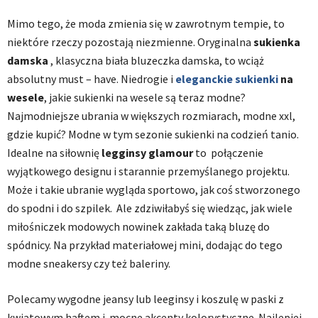
Mimo tego, że moda zmienia się w zawrotnym tempie, to
niektóre rzeczy pozostają niezmienne. Oryginalna
sukienka
damska
, klasyczna biała bluzeczka damska, to wciąż
absolutny must – have. Niedrogie i
eleganckie sukienki
na
wesele
, j
akie sukienki na wesele są teraz modne?
Najmodniejsze ubrania w większych rozmiarach, modne xxl,
gdzie kupić?
Modne w tym sezonie sukienki na codzień tanio.
Idealne na siłownię
legginsy glamour
to połączenie
wyjątkowego designu i starannie przemyślanego projektu.
Może i takie ubranie wygląda sportowo, jak coś stworzonego
do spodni i do szpilek. Ale zdziwiłabyś się wiedząc, jak wiele
miłośniczek modowych nowinek zakłada taką bluzę do
spódnicy. Na przykład materiałowej mini, dodając do tego
modne sneakersy czy też baleriny.
Polecamy wygodne jeansy lub leeginsy i koszulę w paski z
kwiatowym haftem i mocne akcenty kolorystyczne. Najlepiej