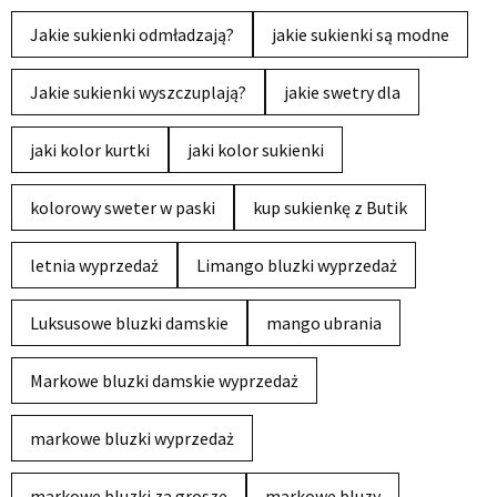
Jakie sukienki odmładzają?
jakie sukienki są modne
Jakie sukienki wyszczuplają?
jakie swetry dla
jaki kolor kurtki
jaki kolor sukienki
kolorowy sweter w paski
kup sukienkę z Butik
letnia wyprzedaż
Limango bluzki wyprzedaż
Luksusowe bluzki damskie
mango ubrania
Markowe bluzki damskie wyprzedaż
markowe bluzki wyprzedaż
markowe bluzki za grosze
markowe bluzy