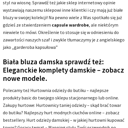
styl na wiosnę. Sprawdź też jakie sklep internetowy opinie
wystawiają naszemu sklepowi inne klientki i czy mają już białe
bluzy w swojej kolekcji! Na pewno wiele z Was spotkało się już
gdzieś ze stwierdzeniem
capsule wardrobe
, ale niektórym
niewiele to mówi. Określenie to stosuje się w odniesieniu do
zawartości naszych szaf i zwykle tłumaczymy je z angielskiego
jako „garderoba kapsułowa”
Biała bluza damska sprawdź też:
Eleganckie komplety damskie – zobacz
nowe modele.
Polecamy też Hurtownia odzieży do butiku – najlepsze
produkty basic do twojego sklepu stacjonarnego lub online.
Zakupy hurtowe: Hurtownicy taniej odzieży – skąd brać towar
do butiku? Najlepszy hurt modnych ciuchów online – zobacz
bestsellery. Hurt odzieży damskiej – w jakiej hurtowni kupować
towar? Gorący temat – Mapping stylu Twój przewodnik po