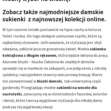
Zobacz także najmodniejsze damskie
sukienki z najnowszej kolekcji online.
W tym sezonie śmiało postawicie na fajne ciuchy w kolorze
fiolet i turkus. Do tego dodajcie zamszowe szpilki, które są
najbardziej stosowne. Jeśli uważacie, że stylizacja jest zbyt
odważna, załóżcie jeszcze granatowy żakiet. Modna
sukienka
koktajlowa z długim rękawem
, która będzie idelana do pracy.
Ażurowe bluzki – bluzka Założona do zwykłych dżinsów
sprawdzi się w markecie na zakupach, a w połączeniu z obcisłą
spódnicą i naszyjnikiem stworzy wieczorową kreację. Warto
też zainwestować w
bluzki damski
, tak uniwersalną część
garderoby. Przeglądając modne
sukienki na wesele dla
nastolatki
, zanurzymy się w różnorodności fasonów, kolorów
i detali, które tworzą wyjątkowe stylizacje dla młodej damy
podczas tej wyjątkowej okazji.