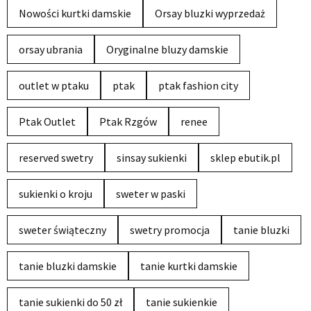
Nowości kurtki damskie
Orsay bluzki wyprzedaż
orsay ubrania
Oryginalne bluzy damskie
outlet w ptaku
ptak
ptak fashion city
Ptak Outlet
Ptak Rzgów
renee
reserved swetry
sinsay sukienki
sklep ebutik.pl
sukienki o kroju
sweter w paski
sweter świąteczny
swetry promocja
tanie bluzki
tanie bluzki damskie
tanie kurtki damskie
tanie sukienki do 50 zł
tanie sukienkie