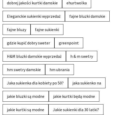
dobrej jakości kurtki damskie
ehurtwolka
Eleganckie sukienki wyprzedaż
fajne bluzki damskie
fajne bluzy
fajne sukienki
gdzie kupić dobry sweter
greenpoint
H&M bluzki damskie wyprzedaż
h & m swetry
hm swetry damskie
hm ubrania
Jaka sukienka dla kobiety po 50?
jaka sukienko na
jakie bluzki są modne
jakie kurtki będą modne
jakie kurtki są modne
Jakie sukienki dla 30 latki?