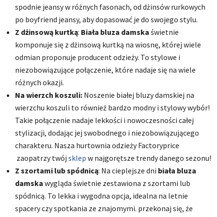
spodnie jeansy w różnych fasonach, od dżinsów rurkowych
po boyfriend jeansy, aby dopasować je do swojego stylu.
Z dżinsową kurtką
:
Biała bluza damska
świetnie
komponuje się z dżinsową kurtką na wiosnę, której wiele
odmian proponuje producent odzieży. To stylowe i
niezobowiązujące połączenie, które nadaje się na wiele
różnych okazji.
Na wierzch koszuli:
Noszenie białej bluzy damskiej na
wierzchu koszuli to również bardzo modny i stylowy wybór!
Takie połączenie nadaje lekkości i nowoczesności całej
stylizacji, dodając jej swobodnego i niezobowiązującego
charakteru. Nasza hurtownia odzieży Factoryprice
zaopatrzy twój
sklep
w najgorętsze trendy danego sezonu!
Z szortami lub spódnicą
: Na cieplejsze dni
biała bluza
damska
wygląda świetnie zestawiona z szortami lub
spódnicą. To lekka i wygodna opcja, idealna na letnie
spacery czy spotkania ze znajomymi. przekonaj się, że