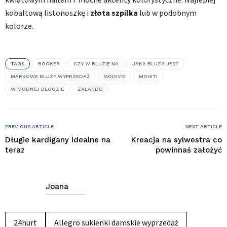
kobaltową listonoszkę i
złota szpilka
lub w podobnym
kolorze.
TAGS
BOOKER
CZY W BLUZIE NA
JAKA BLUZA JEST
MARKOWE BLUZY WYPRZEDAŻ
MODIVO
MOHITI
W MODNEJ BLOOZIE
ZALANDO
PREVIOUS ARTICLE
NEXT ARTICLE
Długie kardigany idealne na
Kreacja na sylwestra co
teraz
powinnaś założyć
Joana
24hurt
Allegro sukienki damskie wyprzedaż