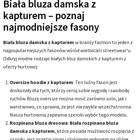
Biała bluza damska z
kapturem – poznaj
najmodniejsze fasony
Biała bluza damska z kapturem
w branży fashion to jeden z
najpopularniejszych fasonów wśród wielbicieli streetwear’u.
Odkryj modne rodzaje białych bluz damskich z kapturem z
oferty hurtowej:
Oversize hoodie z kapturem
: Ten luźny fason jest
doskonały dla tych, którzy cenią sobie wygodę i swobodę
ruchów. Bluzę oversize można nosić zarówno solo, jak i
warstwowo, co sprawia, że jest niezwykle wszechstronna.
Nasza hurtownia zapewnia szeroki wybór tego modelu.
Rozpinana bluza dresowa
:
Biała rozpinana bluza
damska z kapturem
, która posiada możliwość rozpięcia z
przodu, jest praktycznym i stylowym wyborem na różne