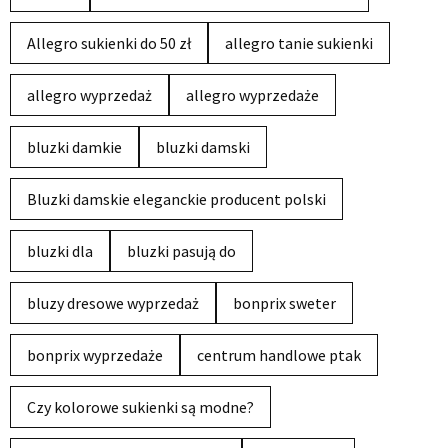
Allegro sukienki do 50 zł
allegro tanie sukienki
allegro wyprzedaż
allegro wyprzedaże
bluzki damkie
bluzki damski
Bluzki damskie eleganckie producent polski
bluzki dla
bluzki pasują do
bluzy dresowe wyprzedaż
bonprix sweter
bonprix wyprzedaże
centrum handlowe ptak
Czy kolorowe sukienki są modne?