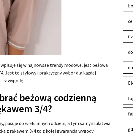
bo
ce
Cz
do
 wpisuje się w najnowsze trendy modowe, jest beżowa
eh
4. Jest to stylowy
i
praktyczny wybór dla każdej
e też wygodę.
El
brać beżową codzienną
fa
rękawem 3/4?
fa
y, pasuje do wielu innych odcieni, a tym samym ułatwia
gd
zka z rękawem 3/4 to z kolei gwarancja wygody