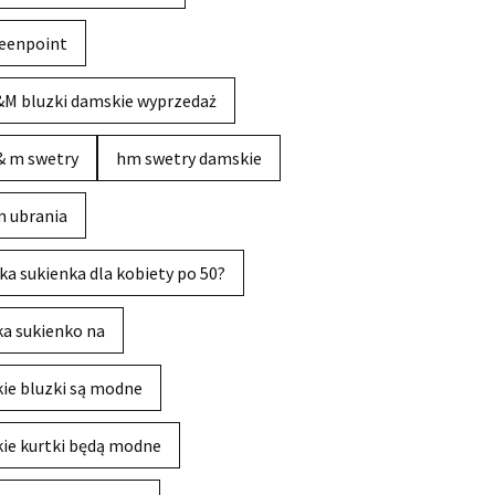
eenpoint
M bluzki damskie wyprzedaż
& m swetry
hm swetry damskie
 ubrania
ka sukienka dla kobiety po 50?
ka sukienko na
kie bluzki są modne
kie kurtki będą modne