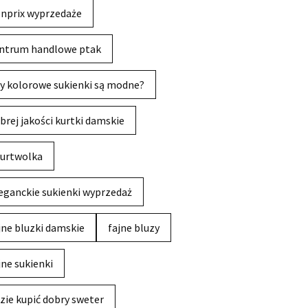
nprix wyprzedaże
ntrum handlowe ptak
y kolorowe sukienki są modne?
brej jakości kurtki damskie
urtwolka
eganckie sukienki wyprzedaż
jne bluzki damskie
fajne bluzy
jne sukienki
zie kupić dobry sweter