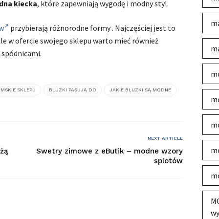
dna kiecka
, które zapewniają wygodę i modny styl.
ma
w
przybierają różnorodne formy . Najczęściej jest to
Ale w ofercie swojego sklepu warto mieć również
ma
 spódnicami.
mo
AMSKIE SKLEPU
BLUZKI PASUJĄ DO
JAKIE BLUZKI SĄ MODNE
mo
mo
NEXT ARTICLE
mo
eżą
Swetry zimowe z eButik – modne wzory
splotów
mo
MO
wy