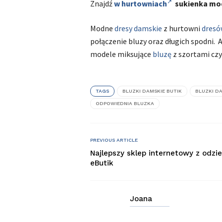
Znajdź
w hurtowniach
sukienka mo
Modne
dresy damskie
z hurtowni
dresó
połączenie bluzy oraz długich spodni. 
modele miksujące
bluzę
z szortami czy
TAGS
BLUZKI DAMSKIE BUTIK
BLUZKI D
ODPOWIEDNIA BLUZKA
PREVIOUS ARTICLE
Najlepszy sklep internetowy z odzi
eButik
Joana