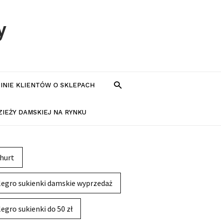
y
PINIE KLIENTÓW O SKLEPACH
IEŻY DAMSKIEJ NA RYNKU
hurt
legro sukienki damskie wyprzedaż
legro sukienki do 50 zł