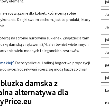
tylowy element.
ja
ałe rozwiązanie dla kobiet, które cenią sobie
Ja
ykonania. Dzięki swoim cechom, jest to produkt, który
bie.
Ja
ofertą na stronie hurtownia sukienek. Znajdziecie tam
ja
uzkę damską z rękawem 3/4, ale również wiele innych
tworzenie wielu modnych i eleganckich zestawów.
Ja
amskiej
Factorypriice.eu i odkryj bogactwo propozycji
ja
bę do swoich oczekiwań i ciesz się modą każdego dnia!
ja
 bluzka damska z
alna alternatywa dla
ko
yPrice.eu
ku