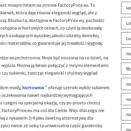
est nowym hitem na stronie FactoryPrice.eu. To
le
kienek, która daje równie elegancki wygląd, ale z
ą. Bluzka ta, dostępna w FactoryPrice.eu, pochodzi
Li
ostępna w hurtowych cenach, co czyni ją doskonałą
ych szukających wysokiej jakości odzieży damskej.
Lu
ści materiałów, co gwarantuje jej trwałość i wygodę.
ma
rdzo wszechstronna. Może być noszona na co dzień, na
 wyjścia. Można ją łatwo połączyć z innymi elementami
Ma
 czy sukienki, tworząc elegancki i stylowy wygląd.
ma
ndom mody,
hurtownia
oferuje szeroki wybór sukienek
ają oczekiwania nawet najbardziej wymagających
ma
sz czegoś na specjalną okazję, czy po prostu chcesz
FactoryPrice.eu ma coś dla Ciebie. Więc dlaczego nie
ma
ką z rękawem 3/4 jako świetną alternatywę dla
zyści niesie ze sobą ta uniwersalna część garderoby.
ma