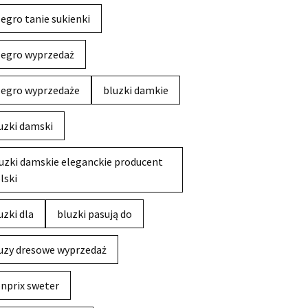
legro tanie sukienki
legro wyprzedaż
legro wyprzedaże
bluzki damkie
uzki damski
uzki damskie eleganckie producent
lski
uzki dla
bluzki pasują do
uzy dresowe wyprzedaż
nprix sweter