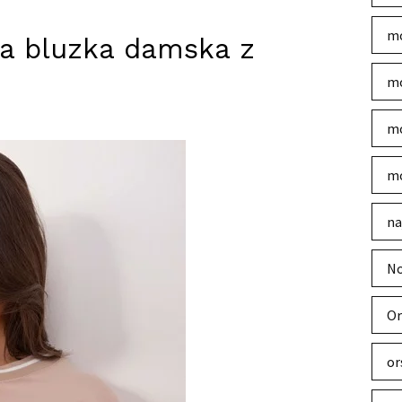
mo
a bluzka damska z
mo
mo
mo
na
No
Or
or