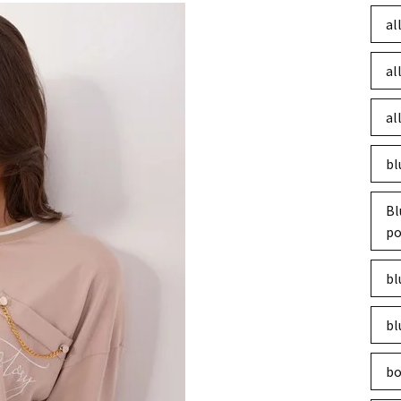
al
al
al
bl
Bl
po
bl
bl
bo