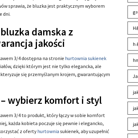
awów sprawia, że bluzka jest praktycznym wyborem
gr
e dni.
H&
 bluzka damska z
arancja jakości
h 
kawem 3/4 dostępna na stronie
hurtownia sukienek
hm
ałów, dzięki którym jest nie tylko elegancka, ale
akteryzuje się przemyślanym krojem, gwarantującym
Ja
ja
– wybierz komfort i styl
ja
awem 3/4 to produkt, który łączy w sobie komfort
ej, każda kobieta poczuje się pewnie i elegancko,
ja
korzystać z oferty
hurtownia
sukienek, aby uzupełnić