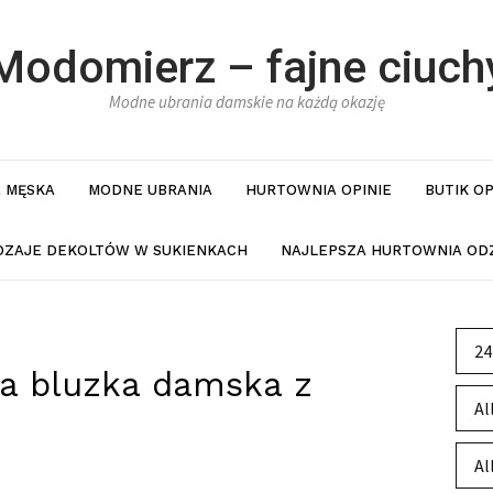
Modomierz – fajne ciuch
Modne ubrania damskie na każdą okazję
 MĘSKA
MODNE UBRANIA
HURTOWNIA OPINIE
BUTIK O
DZAJE DEKOLTÓW W SUKIENKACH
NAJLEPSZA HURTOWNIA ODZ
24
a bluzka damska z
Al
Al