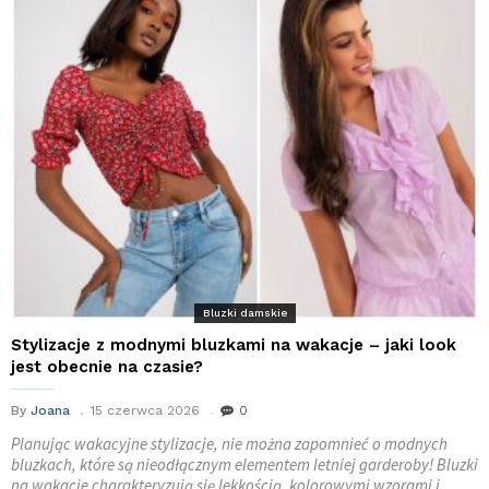
Bluzki damskie
Stylizacje z modnymi bluzkami na wakacje – jaki look
jest obecnie na czasie?
By
Joana
15 czerwca 2026
0
Planując wakacyjne stylizacje, nie można zapomnieć o modnych
bluzkach, które są nieodłącznym elementem letniej garderoby! Bluzki
na wakacje charakteryzują się lekkością, kolorowymi wzorami i