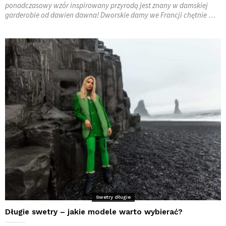
ponadczasowy wzór inspirowany przyrodą jest znany w damskiej
garderobie od dawien dawna! Dworskie damy we Francji chętnie …
Swetry długie
Długie swetry – jakie modele warto wybierać?