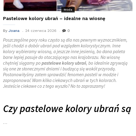
Moda
Pastelowe kolory ubrań – idealne na wiosnę
By
Joana
24 czerwca 2026
0
Poszczególne pory roku często są dla nas pewnym wyznacznikiem,
jeśli chodzi o dobór ubrań pod względem kolorystycznym. Inne
kolory wybieramy wiosną, a jeszcze inne jesienią, bo dana paleta
barw lepiej pasuje do otaczającego nas krajobrazu. Na wiosnę
chętniej sięgamy po
pastelowe kolory ubrań
, bo idealnie zgrywają
się one ze słonecznymi dniami i budzącą się wokół przyrodą.
Postanowiłyśmy zatem sprawdzić fenomen pasteli w modzie i
zaproponować Wam kilka ciekawych ubrań w tych kolorach.
Jesteście ciekawe co z tego wyszło? No to zapraszamy!
Czy pastelowe kolory ubrań są
…