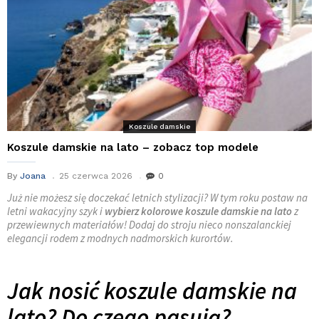
Koszule damskie
Koszule damskie na lato – zobacz top modele
By
Joana
25 czerwca 2026
0
Już nie możesz się doczekać letnich stylizacji? W tym roku postaw na
letni wakacyjny szyk i
wybierz kolorowe koszule damskie na lato
z
przewiewnych materiałów! Dodaj do stroju nieco nonszalanckiej
elegancji rodem z modnych nadmorskich kurortów.
Jak nosić koszule damskie na
lato? Do czego pasują?