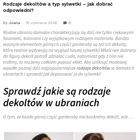
Rodzaje dekoltów a typ sylwetki – jak dobrać
odpowiedni?
By
Joana
15 czerwca 2026
0
Modne ubrania damskie charakteryzują się dziś nie tylko ciekawymi
fasonami, kolorami czy wyjątkowym rodzajem materiału. Bardzo
ważnym elementem górnych części garderoby są też ich dekolty,
które realnie wpływają na wygląd naszej sylwetki! Właściwe dobrany
do figury dekolt potrafi zdziałać cuda, natomiast gdy z nim nie
trafimy, to możemy całkiem popsuć efekt. Aby uniknąć modowej
wpadki poznaj dziś najpopularniejsze
rodzaje dekoltów
w damskich
ubraniach i sprawdź jak dopasować je do sylwetki!
Sprawdź jakie są rodzaje
dekoltów w ubraniach
O tym, że każda górna część garderoby ma konkretny dekolt, wie …