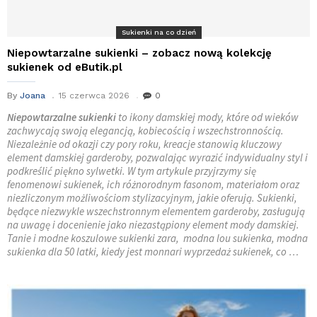
Sukienki na co dzień
Niepowtarzalne sukienki – zobacz nową kolekcję
sukienek od eButik.pl
By
Joana
15 czerwca 2026
0
Niepowtarzalne sukienki
to ikony damskiej mody, które od wieków
zachwycają swoją elegancją, kobiecością i wszechstronnością.
Niezależnie od okazji czy pory roku, kreacje stanowią kluczowy
element damskiej garderoby, pozwalając wyrazić indywidualny styl i
podkreślić piękno sylwetki. W tym artykule przyjrzymy się
fenomenowi sukienek, ich różnorodnym fasonom, materiałom oraz
niezliczonym możliwościom stylizacyjnym, jakie oferują. Sukienki,
będące niezwykle wszechstronnym elementem garderoby, zasługują
na uwagę i docenienie jako niezastąpiony element mody damskiej.
Tanie i modne koszulowe sukienki zara, modna lou sukienka, modna
sukienka dla 50 latki, kiedy jest monnari wyprzedaż sukienek, co …