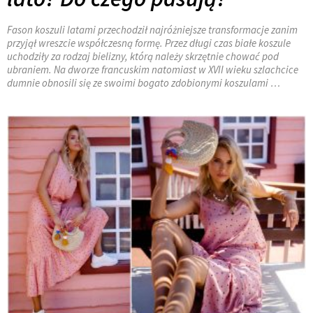
Fason koszuli latami przechodził najróżniejsze transformacje zanim
przyjął wreszcie współczesną formę. Przez długi czas białe koszule
uchodziły za rodzaj bielizny, którą należy skrzętnie chować pod
ubraniem. Na dworze francuskim natomiast w XVII wieku szlachcice
dumnie obnosili się ze swoimi bogato zdobionymi koszulami …