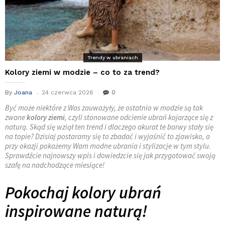
Trendy w ubraniach
Kolory ziemi w modzie – co to za trend?
By
Joana
24 czerwca 2026
0
Być może niektóre z Was zauważyły, że ostatnio w modzie są tak
zwane
kolory ziemi
, czyli stonowane odcienie ubrań kojarzące się z
naturą. Skąd się wziął ten trend i dlaczego akurat te barwy stały się
na topie? Dzisiaj postaramy się to zbadać i wyjaśnić to zjawisko, a
przy okazji pokażemy Wam modne ubrania i stylizacje w tym stylu.
Sprawdźcie najnowszy wpis i dowiedzcie się jak przygotować swoją
szafę na nadchodzące miesiące!
Pokochaj kolory ubrań
inspirowane naturą!