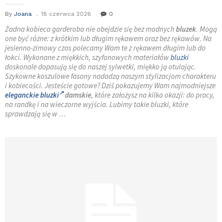
By
Joana
18 czerwca 2026
0
Żadna kobieca garderoba nie obejdzie się bez modnych
bluzek
. Mogą
one być różne: z krótkim lub długim rękawem oraz bez rękawów. Na
jesienno-zimowy czas polecamy Wam te z rękawem długim lub do
łokci. Wykonane z miękkich, szyfonowych materiałów
bluzki
doskonale dopasują się do naszej sylwetki, miękko ją otulając.
Szykowne koszulowe fasony nadadzą naszym stylizacjom charakteru
i kobiecości. Jesteście gotowe? Dziś pokazujemy Wam najmodniejsze
eleganckie bluzki
damskie
, które założysz na kilka okazji: do pracy,
na randkę i na wieczorne wyjścia. Lubimy takie bluzki, które
sprawdzają się w …