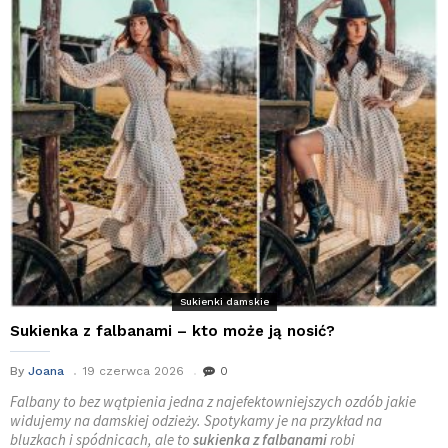
Sukienki damskie
Sukienka z falbanami – kto może ją nosić?
By
Joana
19 czerwca 2026
0
Falbany to bez wątpienia jedna z najefektowniejszych ozdób jakie
widujemy na damskiej odzieży. Spotykamy je na przykład na
bluzkach i spódnicach, ale to
sukienka z falbanami
robi