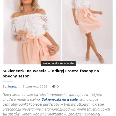
sukieneczka na wesele
Sukieneczki na wesele – odkryj urocze fasony na
obecny sezon!
By
Joana
13 czerwca 2026
0
Nowy sezon to czas świeżych trendów i inspiracji, również jeśli
chodzi o modę weselną.
Sukieneczki na wesele
, stanowiące
centralny punkt kobiecej garderoby w tym wyjątkowym okresie,
przechodzą nieustannie metamorfozę pod wpływem zmieniających
się gustów i kreatywności projektantów. Znalezienie idealnej