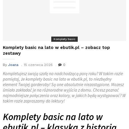
Komplety basic
Komplety basic na lato w ebutik.pl – zobacz top
zestawy
By
Joana
15 czerwca 2026
0
Kompletujesz swoją szafę na nadchodzącą porę roku? W takim razie
pamiętaj, że komplety basic na lato w ebutik.pl, to niezbędny
element Twojej garderoby! Są one absolutnie niezastąpione. Możesz
śmiało zakładać je na różnorodne wyjścia z domu. Chcesz poznać
najmodniejsze połączenia oraz kolory, w jakich będą występować? W
takim razie zapraszamy do lektury!
Komplety basic na lato w
ebutik.pl – klasyka z historią