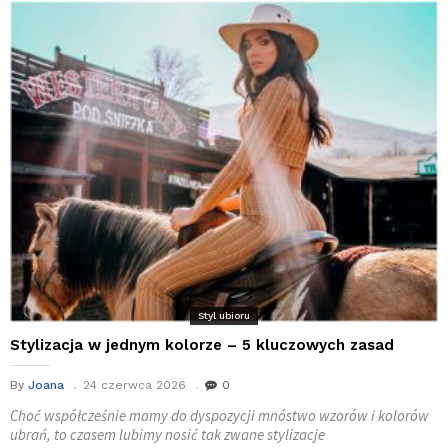
Styl ubioru
Stylizacja w jednym kolorze – 5 kluczowych zasad
By
Joana
24 czerwca 2026
0
Choć współcześnie mamy do dyspozycji mnóstwo wzorów i kolorów
ubrań, to czasem lubimy nosić tak zwane stylizacje