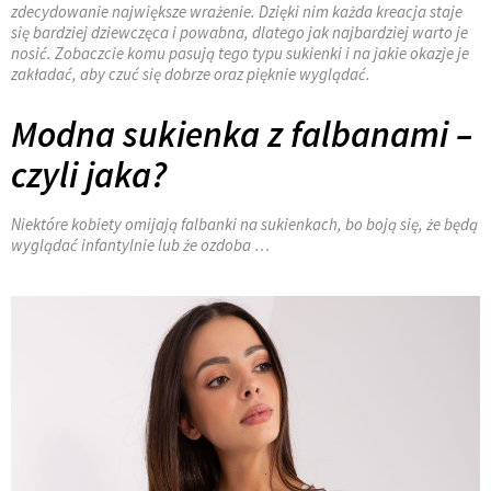
zdecydowanie największe wrażenie. Dzięki nim każda kreacja staje
się bardziej dziewczęca i powabna, dlatego jak najbardziej warto je
nosić. Zobaczcie komu pasują tego typu sukienki i na jakie okazje je
zakładać, aby czuć się dobrze oraz pięknie wyglądać.
Modna sukienka z falbanami –
czyli jaka?
Niektóre kobiety omijają falbanki na sukienkach, bo boją się, że będą
wyglądać infantylnie lub że ozdoba …