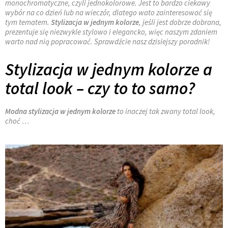
monochromatyczne, czyli jednokolorowe. Jest to bardzo ciekawy
wybór na co dzień lub na wieczór, dlatego wato zainteresować się
tym tematem.
Stylizacja w jednym kolorze
, jeśli jest dobrze dobrana,
prezentuje się niezwykle stylowo i elegancko, więc naszym zdaniem
warto nad nią popracować. Sprawdźcie nasz dzisiejszy poradnik!
Stylizacja w jednym kolorze a
total look
– czy to to samo?
Modna stylizacja w jednym kolorze
to inaczej tak zwany
total look
,
choć …