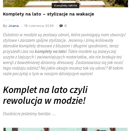
Komplety letnie
Komplety na lato – stylizacje na wakacje
By
Joana
19 czerwca 2026
0
Ostatnio w modzie są zestawy ubrań, które pomagają nam stworzyć
stylowe i zarazem spójne stylizacje. Jesienią i zimą królowały
damskie komplety dresowe z bluzami i długimi spodniami, teraz
przyszedł czas na
komplety na lato
! Takie modele są zazwyczaj
uszyte z lżejszych i zwiewniejszych materiałów, ale nie brakuje też
wersji z bawełnianej dzianiny dresowej. Zastanawiasz się jak nosić
tego rodzaju odzież? Na jakie okazje możesz tak się ubrać? W takim
razie poczytaj o tym w naszym dzisiejszym wpisie!
Komplet na lato czyli
rewolucja w modzie!
Osobiście jesteśmy bardzo …