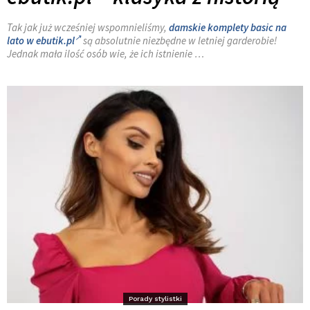
Tak jak już wcześniej wspomnieliśmy,
damskie komplety basic na
lato w ebutik.pl
są absolutnie niezbędne w letniej garderobie!
Jednak mała ilość osób wie, że ich istnienie …
Porady stylistki