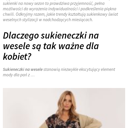
sukienki na nowy sezon to prawdziwa przyjemność, pełna
możliwości do wyrażenia indywidualności i podkreślenia piękna
chwili. Odkryjmy razem, jakie trendy kształtują sukienkowy świat
weselnych stylizacji w nadchodzących miesiącach.
Dlaczego sukieneczki na
wesele są tak ważne dla
kobiet?
Sukieneczki na wesele
stanowią niezwykle ekscytujący element
mody dla pań z …