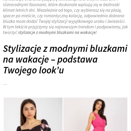
różnorodnymi fasonami, które doskonale wpisują się w beztroski
klimat letnich dni. Niezależnie od tego, czy wybierasz się na plażę,
spacer po mieście, czy romantyczną kolację, odpowiednio dobrana
bluzka może dodać Twojej stylizacji wyjątkowego uroku i świeżości.
W tym tekście przyjrzymy się najnowszym trendom i podpowiemy, jak
tworzyć
stylizacje z modnymi bluzkami na wakacje
!
Stylizacje z modnymi bluzkami
na wakacje – podstawa
Twojego look’u
…