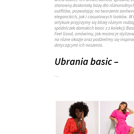
stanowią doskonałą bazę dla różnorodnyc
outfitów, pozwalając na tworzenie zarówn
eleganckich, jak i casualowych looków. W
artykule przyjrzymy się bliżej różnym rodz
spódniczek damskich basic z z kolekcji Bas
Feel Good, omówimy, jak można je stylizo
na różne okazje oraz podzielimy się inspir
dotyczącymi ich noszenia.
Ubrania basic –
…