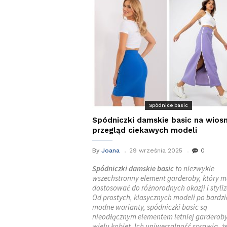
Spódnice basic
Spódniczki damskie basic na wios
przegląd ciekawych modeli
By
Joana
29 września 2025
0
Spódniczki damskie basic
to niezwykle
wszechstronny element garderoby, który 
dostosować do różnorodnych okazji i styliz
Od prostych, klasycznych modeli po bardzi
modne warianty, spódniczki basic są
nieodłącznym elementem letniej garderoby
wielu kobiet. Ich uniwersalność sprawia, ż