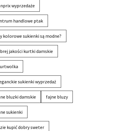
nprix wyprzedaże
ntrum handlowe ptak
y kolorowe sukienki są modne?
brej jakości kurtki damskie
urtwolka
eganckie sukienki wyprzedaż
jne bluzki damskie
fajne bluzy
jne sukienki
zie kupić dobry sweter