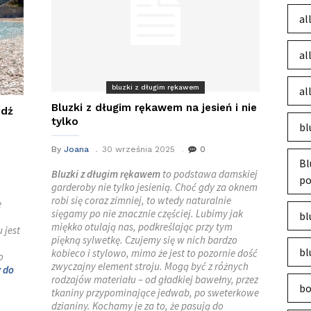
al
al
bluzki z długim rękawem
al
Bluzki z długim rękawem na jesień i nie
jdź
tylko
bl
By
Joana
30 września 2025
0
Bl
Bluzki z długim rękawem
to podstawa damskiej
po
garderoby nie tylko jesienią. Choć gdy za oknem
robi się coraz zimniej, to wtedy naturalnie
e
sięgamy po nie znacznie częściej. Lubimy jak
bl
miękko otulają nas, podkreślając przy tym
 jest
piękną sylwetkę. Czujemy się w nich bardzo
bl
kobieco i stylowo, mimo że jest to pozornie dość
o
zwyczajny element stroju. Mogą być z różnych
y do
rodzajów materiału – od gładkiej bawełny, przez
bo
tkaniny przypominające jedwab, po sweterkowe
dzianiny. Kochamy je za to, że pasują do