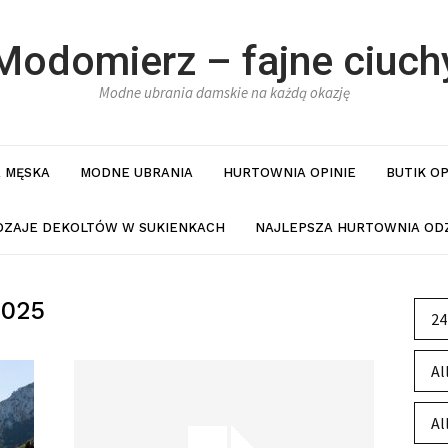
Modomierz – fajne ciuch
Modne ubrania damskie na każdą okazję
 MĘSKA
MODNE UBRANIA
HURTOWNIA OPINIE
BUTIK O
DZAJE DEKOLTÓW W SUKIENKACH
NAJLEPSZA HURTOWNIA ODZ
025
24
Al
Al