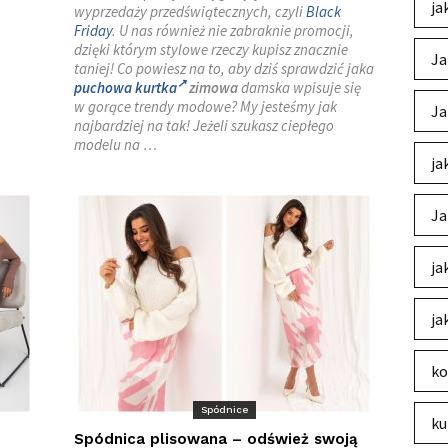
ja
wyprzedaży przedświątecznych, czyli
Black
Friday
. U nas również nie zabraknie promocji,
dzięki którym stylowe rzeczy kupisz znacznie
Ja
taniej! Co powiesz na to, aby dziś sprawdzić jaka
puchowa kurtka
zimowa
damska wpisuje się
w gorące trendy modowe? My jesteśmy jak
Ja
najbardziej na tak! Jeżeli szukasz ciepłego
modelu na …
ja
Ja
ja
ja
ko
Spódnice
ku
Spódnica plisowana – odśwież swoją