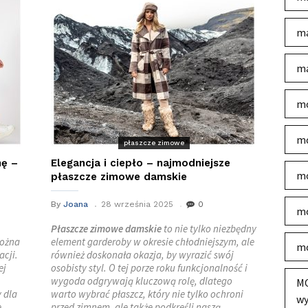
ma
ma
mo
mo
płaszcze zimowe
nę –
Elegancja i ciepło – najmodniejsze
mo
płaszcze zimowe damskie
By
Joana
28 września 2025
0
mo
Płaszcze zimowe damskie
to nie tylko niezbędny
można
element garderoby w okresie chłodniejszym, ale
mo
acji.
również doskonała okazja, by wyrazić swój
ej
osobisty styl. O tej porze roku funkcjonalność i
wygoda odgrywają kluczową rolę, dlatego
MO
 dla
warto wybrać płaszcz, który nie tylko ochroni
wy
e
przed zimnem, ale także podkreśli naszą