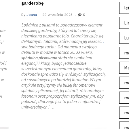
garderobę
le
By
Joana
29 września 2025
0
Li
Spódnica z plisami to ponadczasowy element
 nie
damskiej garderoby, który od lat cieszy się
a
niezmienną popularnością. Charakteryzuje się
Lu
ji.
delikatnymi fałdami, które nadają jej lekkości
i
swobodnego ruchu. Od momentu swojego
ę w
debiutu w modzie w latach 20. XX wieku,
ma
spódnica plisowana
stała się symbolem
dość
elegancji i klasy, będąc jednocześnie
Ma
znym
wszechstronnym elementem garderoby, który
doskonale sprawdza się w różnych stylizacjach,
i w
od casualowych po bardziej formalne. W tym
ma
artykule przyjrzymy się bliżej fenomenowi
spódnicy plisowanej, jej historii, różnorodnym
wi
fasonom oraz propozycjom stylizacyjnym, aby
ma
pokazać, dlaczego jest to jeden z najbardziej
uniwersalnych i …
ma
ma