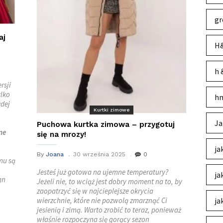
gr
aj
H&
h 
rsji
ylko
hm
żdej
Kurtki zimowe
Ja
Puchowa kurtka zimowa – przygotuj
ne
się na mrozy!
ja
By
Joana
30 września 2025
0
mu są
Jesteś już gotowa na ujemne temperatury?
ja
gn
Jeżeli nie, to wciąż jest dobry moment na to, by
zaopatrzyć się w najcieplejsze okrycia
wierzchnie, które nie pozwolą zmarznąć Ci
ja
jesienią i zimą. Warto zrobić to teraz, ponieważ
właśnie rozpoczyna się gorący sezon