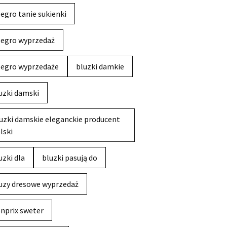
legro tanie sukienki
legro wyprzedaż
legro wyprzedaże
bluzki damkie
uzki damski
uzki damskie eleganckie producent
lski
uzki dla
bluzki pasują do
uzy dresowe wyprzedaż
nprix sweter