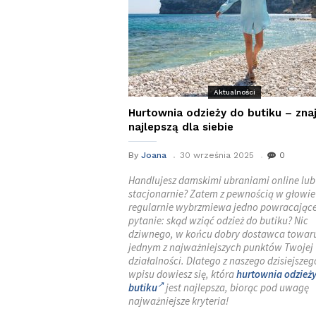
Aktualności
Hurtownia odzieży do butiku – zna
najlepszą dla siebie
By
Joana
30 września 2025
0
Handlujesz damskimi ubraniami online lub
stacjonarnie? Zatem z pewnością w głowie
regularnie wybrzmiewa jedno powracając
pytanie: skąd wziąć odzież do butiku? Nic
dziwnego, w końcu dobry dostawca towaru
jednym z najważniejszych punktów Twojej
działalności. Dlatego z naszego dzisiejszeg
wpisu dowiesz się, która
hurtownia odzież
butiku
jest najlepsza, biorąc pod uwagę
najważniejsze kryteria!