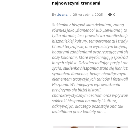
najnowszymi trendami
By
Joana
29 września 2025
0
Sukienka z hiszpańskim dekoltem, znaną
również jako „flamenco” lub „sevillana”, to
tylko ubranie, lecz prawdziwa manifestacj
hiszpańskiej kultury, temperamentu i tradyc
Charakteryzuje się ona wyrazistym krojem,
bogatymi zdobieniami oraz rzucającymi si
oczy kolorami, które wyróżniają ją spośród
innych stylów. Odzwierciedlając pasję i ra
życia,
sukienka hiszpanka
stała się ikonic
symbolem flamenco, będąc nieodłącznym
elementem tradycyjnych tańców i festiwal
Hiszpanii. W niniejszym wprowadzeniu
przyjrzymy się bliżej historii,
charakterystycznym cechom oraz wpływo
sukienki hiszpanki na modę i kulturę,
odkrywając, dlaczego pozostaje ona tak
uwielbiana przez kobiety na …