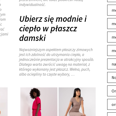
h
indywidualność.
o
mo
 tym
Ubierz się modnie i
ajom
mo
ic
ciepło w płaszcz
wać
acjami
damski
mo
Najważniejszym aspektem płaszczy zimowych
mo
jest ich zdolność do utrzymania ciepła, a
jednocześnie prezentacja w atrakcyjny sposób.
na
Dlatego warto zwrócić uwagę na materiał, z
którego wykonany jest płaszcz. Wełna, puch,
albo ociepliny to częste wybory, …
No
Or
or