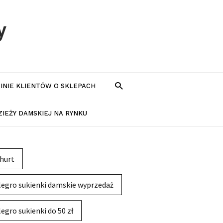
y
PINIE KLIENTÓW O SKLEPACH
IEŻY DAMSKIEJ NA RYNKU
hurt
legro sukienki damskie wyprzedaż
legro sukienki do 50 zł