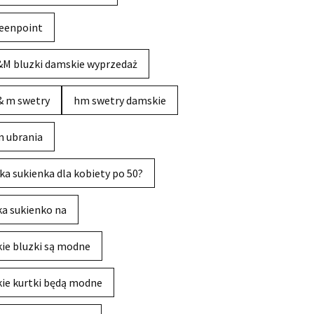
eenpoint
M bluzki damskie wyprzedaż
& m swetry
hm swetry damskie
 ubrania
ka sukienka dla kobiety po 50?
ka sukienko na
kie bluzki są modne
kie kurtki będą modne