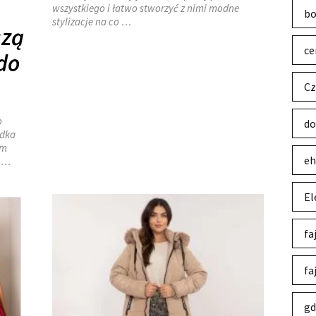
wszystkiego i łatwo stworzyć z nimi modne
bo
stylizacje na co …
szą
ce
do
Cz
o
do
zdka
im
eh
u …
El
fa
fa
gd