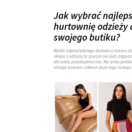
Jak wybrać najlep
hurtownię odzieży 
swojego butiku?
Wybór odpowiedniego dostawcę towaru d
sklepu z odzieżą to zawsze nie lada zagwo
dla wielu przedsiębiorców. Na rynku polsk
istnieje bowiem całkiem dużo tego rodzaj