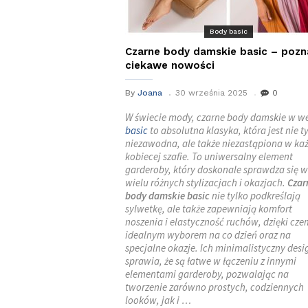
Body basic
Czarne body damskie basic – pozn
ciekawe nowości
By
Joana
30 września 2025
0
W świecie mody, czarne body damskie w we
basic
to absolutna klasyka, która jest nie t
niezawodna, ale także niezastąpiona w ka
kobiecej szafie. To uniwersalny element
garderoby, który doskonale sprawdza się w
wielu różnych stylizacjach i okazjach.
Czar
body damskie basic
nie tylko podkreślają
sylwetkę, ale także zapewniają komfort
noszenia i elastyczność ruchów, dzięki cze
idealnym wyborem na co dzień oraz na
specjalne okazje. Ich minimalistyczny desi
sprawia, że są łatwe w łączeniu z innymi
elementami garderoby, pozwalając na
tworzenie zarówno prostych, codziennych
looków, jak i …