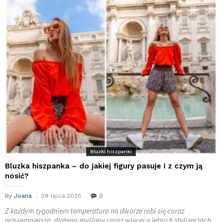
Bluzki hiszpanki
Bluzka hiszpanka – do jakiej figury pasuje i z czym ją
nosić?
By
Joana
29 lipca 2025
0
Z każdym tygodniem temperatura na dworze robi się coraz
przyjemniejsza, dlatego myślimy coraz więcej o letnich stylizacjach.