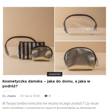
DODATKI
Kosmetyczka damska – jaka do domu, a jaka w
podróż?
By
Joana
30 lipca 2025
0
W Twojej torebce wiecznie nie można niczego znaleźć? Czy może
masz problem z organizacją swoich kosmetyków w domowym