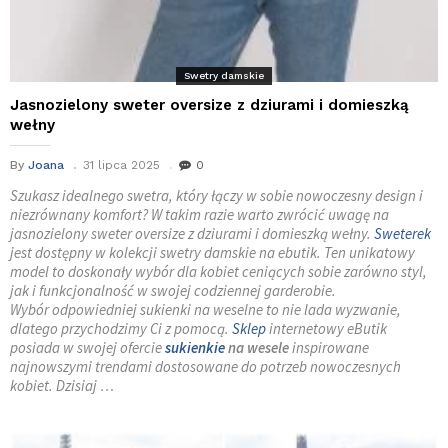
Swetry damskie
Jasnozielony sweter oversize z dziurami i domieszką
wełny
By
Joana
31 lipca 2025
0
Szukasz idealnego swetra, który łączy w sobie nowoczesny design i
niezrównany komfort? W takim razie warto zwrócić uwagę na
jasnozielony sweter oversize z dziurami i domieszką wełny.
Sweterek
jest dostępny w kolekcji swetry damskie na ebutik. Ten unikatowy
model to doskonały wybór dla kobiet ceniących sobie zarówno styl,
jak i funkcjonalność w swojej codziennej garderobie.
Wybór odpowiedniej sukienki na weselne to nie lada wyzwanie,
dlatego przychodzimy Ci z pomocą.
Sklep
internetowy eButik
posiada w swojej ofercie
sukienkie
na wesele
inspirowane
najnowszymi trendami dostosowane do potrzeb nowoczesnych
kobiet. Dzisiaj …