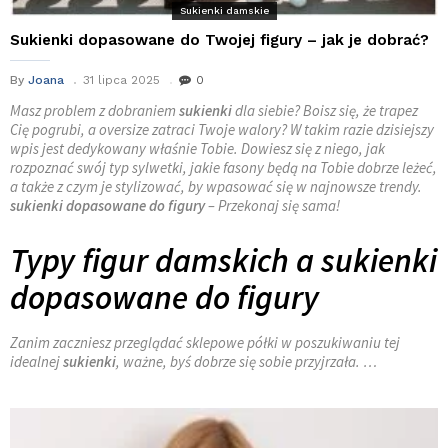
Sukienki damskie
Sukienki dopasowane do Twojej figury – jak je dobrać?
By
Joana
31 lipca 2025
0
Masz problem z dobraniem
sukienki
dla siebie? Boisz się, że trapez
Cię pogrubi, a oversize zatraci Twoje walory? W takim razie dzisiejszy
wpis jest dedykowany właśnie Tobie. Dowiesz się z niego, jak
rozpoznać swój typ sylwetki, jakie fasony będą na Tobie dobrze leżeć,
a także z czym je stylizować, by wpasować się w najnowsze trendy.
sukienki dopasowane do figury
– Przekonaj się sama!
Typy figur damskich a sukienki
dopasowane do figury
Zanim zaczniesz przeglądać sklepowe półki w poszukiwaniu tej
idealnej
sukienki
, ważne, byś dobrze się sobie przyjrzała. …