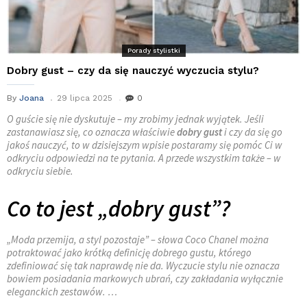
Porady stylistki
Dobry gust – czy da się nauczyć wyczucia stylu?
By
Joana
29 lipca 2025
0
O guście się nie dyskutuje – my zrobimy jednak wyjątek. Jeśli
zastanawiasz się, co oznacza właściwie
dobry gust
i czy da się go
jakoś nauczyć, to w dzisiejszym wpisie postaramy się pomóc Ci w
odkryciu odpowiedzi na te pytania. A przede wszystkim także – w
odkryciu siebie.
Co to jest „dobry gust”?
„Moda przemija, a styl pozostaje” – słowa Coco Chanel można
potraktować jako krótką definicję dobrego gustu, którego
zdefiniować się tak naprawdę nie da. Wyczucie stylu nie oznacza
bowiem posiadania markowych ubrań, czy zakładania wyłącznie
eleganckich zestawów.
…