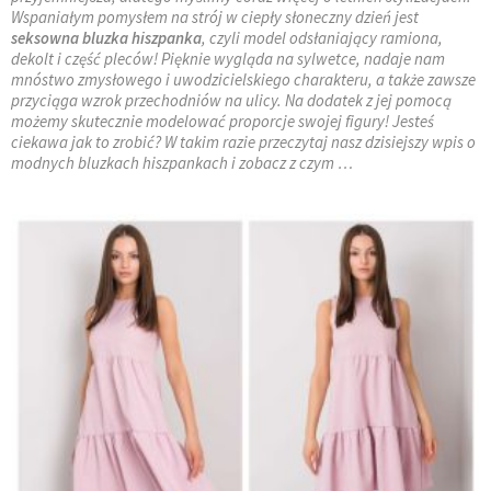
Wspaniałym pomysłem na strój w ciepły słoneczny dzień jest
seksowna bluzka hiszpanka
, czyli model odsłaniający ramiona,
dekolt i część pleców! Pięknie wygląda na sylwetce, nadaje nam
mnóstwo zmysłowego i uwodzicielskiego charakteru, a także zawsze
przyciąga wzrok przechodniów na ulicy. Na dodatek z jej pomocą
możemy skutecznie modelować proporcje swojej figury! Jesteś
ciekawa jak to zrobić? W takim razie przeczytaj nasz dzisiejszy wpis o
modnych bluzkach hiszpankach i zobacz z czym …