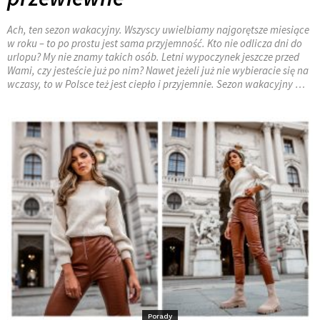
Ach, ten sezon wakacyjny. Wszyscy uwielbiamy najgorętsze miesiące
w roku – to po prostu jest sama przyjemność. Kto nie odlicza dni do
urlopu? My nie znamy takich osób. Letni wypoczynek jeszcze przed
Wami, czy jesteście już po nim? Nawet jeżeli już nie wybieracie się na
wczasy, to w Polsce też jest ciepło i przyjemnie. Sezon wakacyjny …
Porady