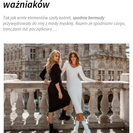
ważniaków
Tak jak wiele elementów szafy kobiet,
spodnie bermudy
przywędrowały do niej z mody męskiej. Razem ze spodniami cargo,
trenczami itd. początkowo …