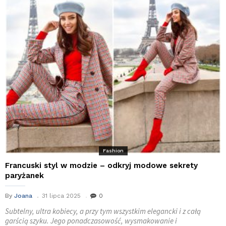
Fashion
Francuski styl w modzie – odkryj modowe sekrety
paryżanek
By
Joana
31 lipca 2025
0
Subtelny, ultra kobiecy, a przy tym wszystkim elegancki i z całą
garścią szyku. Jego ponadczasowość, wysmakowanie i