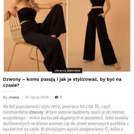
Ubrania damskie
Dzwony – komu pasują i jak je stylizować, by być na
czasie?
By
Joana
30 lipca 2025
0
Na fali popularności stylu retro, powraca hit z lat 70., czyli
nieśmiertelne
dzwony
. W tym sezonie będziemy nosić je do niemal
wszystkiego – mikro kurteczek skąpanych w pastelach, total looków
stylizowanych na biznes woman czy do street wearowych outfitów z
bucket hat na czele. W dzisiejszym wpisie podpowiemy Ci, które z