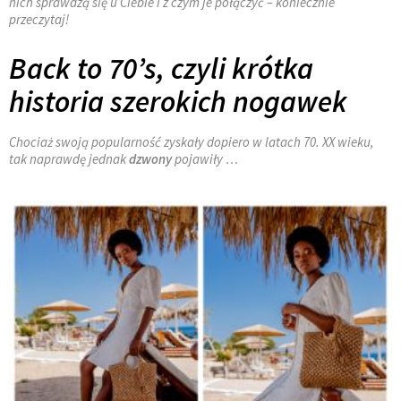
nich sprawdzą się u Ciebie i z czym je połączyć – koniecznie
przeczytaj!
Back to 70’s, czyli krótka
historia szerokich nogawek
Chociaż swoją popularność zyskały dopiero w latach 70. XX wieku,
tak naprawdę jednak
dzwony
pojawiły …