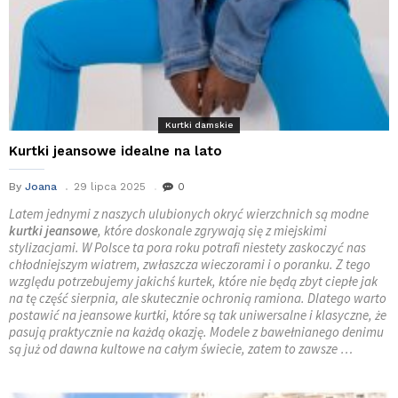
Kurtki damskie
Kurtki jeansowe idealne na lato
By
Joana
29 lipca 2025
0
Latem jednymi z naszych ulubionych okryć wierzchnich są modne
kurtki jeansowe
, które doskonale zgrywają się z miejskimi
stylizacjami. W Polsce ta pora roku potrafi niestety zaskoczyć nas
chłodniejszym wiatrem, zwłaszcza wieczorami i o poranku. Z tego
względu potrzebujemy jakichś kurtek, które nie będą zbyt ciepłe jak
na tę część sierpnia, ale skutecznie ochronią ramiona. Dlatego warto
postawić na jeansowe kurtki, które są tak uniwersalne i klasyczne, że
pasują praktycznie na każdą okazję. Modele z bawełnianego denimu
są już od dawna kultowe na całym świecie, zatem to zawsze …