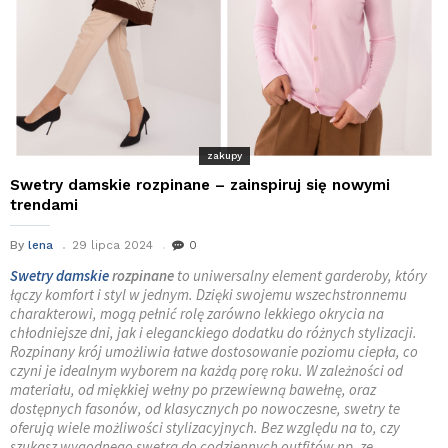
zakupy
Swetry damskie rozpinane – zainspiruj się nowymi
trendami
By
lena
29 lipca 2024
0
Swetry damskie
rozpinane
to uniwersalny element garderoby, który
łączy komfort i styl w jednym. Dzięki swojemu wszechstronnemu
charakterowi, mogą pełnić rolę zarówno lekkiego okrycia na
chłodniejsze dni, jak i eleganckiego dodatku do różnych stylizacji.
Rozpinany krój umożliwia łatwe dostosowanie poziomu ciepła, co
czyni je idealnym wyborem na każdą porę roku. W zależności od
materiału, od miękkiej wełny po przewiewną bawełnę, oraz
dostępnych fasonów, od klasycznych po nowoczesne, swetry te
oferują wiele możliwości stylizacyjnych. Bez względu na to, czy
szukasz wygodnego swetra do codziennych outfitów np. ze