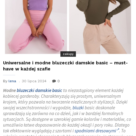
zakupy
Uniwersalne i modne bluzeczki damskie basic – must-
have w każdej szafie
By
lena
30 lipca 2024
0
Modne
bluzeczki damskie
basic
to niezastąpiony element każdej
kobiecej garderoby. Charakteryzują się prostym, uniwersalnym
krojem, który pozwala na tworzenie niezliczonych stylizacji. Dzięki
swojej wszechstronności i wygodzie,
bluzki
basic doskonale
sprawdzają się zarówno na co dzień, jak i w bardziej formalnych
sytuacjach. Są dostępne w szerokiej gamie kolorów i materiałów, co
umożliwia łatwe dopasowanie do każdej okazji i pory roku. Dlatego
tak efektownie wyglądają z szortami i
spodniami dresowymi
. To