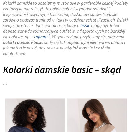
Kolarki damskie to absolutny must-have w garderobie każdej kobiety
ceniącej komfort i styl. Te uniwersalne i wygodne spodenki,
inspirowane klasycznymi kolarkami, doskonale sprawdzają się
zarówno podczas treningów, jak i w codziennych stylizacjach. Dzięki
swojej prostocie i funkcjonalności, kolarki
basic
mogą być łatwo
dopasowane do różnorodnych outfitów, od sportowych po bardziej
casualowe, np. z
topami
. W tym artykule przyjrzymy się, dlaczego
kolarki damskie basic
stały się tak popularnym elementem ubioru i
jak można je nosić, aby zawsze wyglądać modnie i czuć się
komfortowo.
Kolarki damskie basic – skąd
…