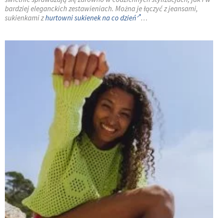
bardziej eleganckich zestawieniach. Można je łączyć z jeansami,
sukienkami z
hurtowni sukienek na co dzień
…