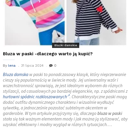
Bluzki damskie
Bluza w paski -dlaczego warto ją kupić?
By
lena
31 lipca 2024
0
Bluza damska
w paski to ponadczasowy klasyk, który nieprzerwanie
cieszy się popularnością w świecie mody. Jej uniwersalny wzór i
wszechstronność sprawiają, że jest idealnym wyborem do różnych
stylizacji, od casualowych po bardziej eleganckie, np. z spódnicami z
hurtowni spódnic rozkloszowanych
. Charakterystyczne paski mogą
dodać outfitu dynamicznego charakteru i wizualnie wydłużyć
sylwetkę, a jednocześnie pozostać subtelnym akcentem w
garderobie. W tym artykule przyjrzymy się, dlaczego
bluza w paski
stała się tak ważnym elementem mody i jak można ją stylizować, aby
uzyskać efektowny i modny wygląd w różnych sytuacjach.…