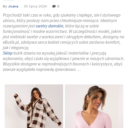
By
Joana
30 lipca 2024
0
Przychodzi taki czas w roku, gdy szukamy ciepłego, ale
i
stylowego
ubioru, który posłuży nam przez chłodniejsze miesiące. Idealnym
rozwiązaniem jest
swetry damskie
, które łączą w sobie
funkcjonalność i modne wzornictwo. W szczególności model, jakim
jest niebieski sweter z warkoczami i okrągłym dekoltem, dostępny na
eButik.pl, zdobywa serca kobiet ceniących sobie zarówno komfort,
jak i elegancję.
Sklep
butik stawia na wysoką jakość materiałów i precyzję
wykonania, abyś czuła się wyjątkowo i pewnie w naszych ubraniach.
Wszystkie dostępne w najmodniejszych fasonach i kolorystyce, abyś
zawsze wyglądała naprawdę zjawiskowo …