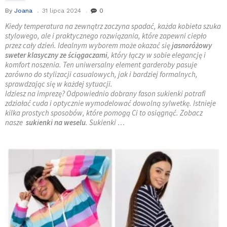
By
Joana
31 lipca 2024
0
Kiedy temperatura na zewnątrz zaczyna spadać, każda kobieta szuka
stylowego, ale i praktycznego rozwiązania, które zapewni ciepło
przez cały dzień. Idealnym wyborem może okazać się
jasnoróżowy
sweter klasyczny ze ściągaczami
, który łączy w sobie elegancję i
komfort noszenia. Ten uniwersalny element garderoby pasuje
zarówno do stylizacji casualowych, jak i bardziej formalnych,
sprawdzając się w każdej sytuacji.
Idziesz na imprezę? Odpowiednio dobrany fason sukienki potrafi
zdziałać cuda i optycznie wymodelować dowolną sylwetkę. Istnieje
kilka prostych sposobów, które pomogą Ci to osiągnąć. Zobacz
nasze
sukienki na weselu
. Sukienki …