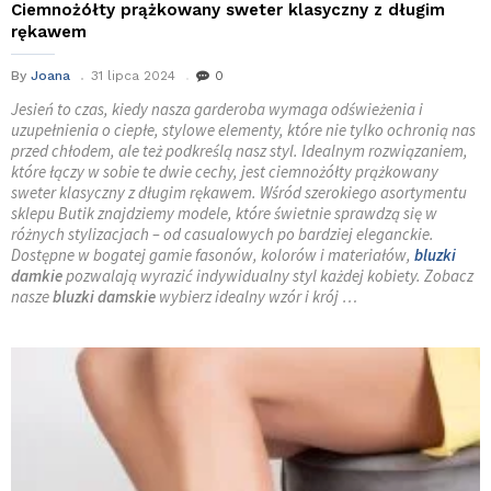
Ciemnożółty prążkowany sweter klasyczny z długim
rękawem
By
Joana
31 lipca 2024
0
Jesień to czas, kiedy nasza garderoba wymaga odświeżenia i
uzupełnienia o ciepłe, stylowe elementy, które nie tylko ochronią nas
przed chłodem, ale też podkreślą nasz styl. Idealnym rozwiązaniem,
które łączy w sobie te dwie cechy, jest ciemnożółty prążkowany
sweter klasyczny z długim rękawem. Wśród szerokiego asortymentu
sklepu Butik znajdziemy modele, które świetnie sprawdzą się w
różnych stylizacjach – od casualowych po bardziej eleganckie.
Dostępne w bogatej gamie fasonów, kolorów i materiałów,
bluzki
damkie
pozwalają wyrazić indywidualny styl każdej kobiety. Zobacz
nasze
bluzki damskie
wybierz idealny wzór i krój …