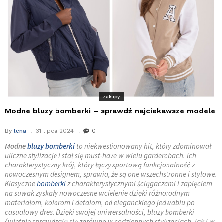
zakupy
Modne bluzy bomberki – sprawdź najciekawsze modele
By
lena
31 lipca 2024
0
Modne
bluzy bomberki
to niekwestionowany hit, który zdominował
uliczne stylizacje i stał się must-have w wielu garderobach. Ich
charakterystyczny krój, który łączy sportową funkcjonalność z
nowoczesnym designem, sprawia, że są one wszechstronne i stylowe.
Klasyczne
bomberki
z charakterystycznymi ściągaczami i zapięciem
na suwak zyskały nowoczesne wcielenie dzięki różnorodnym
materiałom, kolorom i detalom, od eleganckiego jedwabiu po
casualowy dres. Dzięki swojej uniwersalności, bluzy bomberki
świetnie sprawdzają się zarówno w codziennych stylizacjach, jak i w