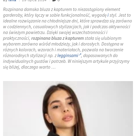
By
lena
29 lipca 2024
0
Rozpinana damska bluza z kapturem to niezastąpiony element
garderoby, który łączy w sobie funkcjonalność, wygodę
i
styl. Jest to
idealne rozwiązanie na chłodniejsze dni, które sprawdza się zarówno
w codziennych, casualowych stylizacjach, jak i podczas aktywności
na świeżym powietrzu. Dzięki swojej wszechstronności i
praktyczności,
rozpinana bluza z kapturem
stała się ulubionym
wyborem zarówno wśród młodzieży, jak i dorosłych. Dostępna w
różnych kolorach, wzorach i materiałach, pozwala na tworzenie
różnorodnych stylizacji np. z
legginsami
, dopasowanych do
indywidualnych gustów i potrzeb. W niniejszym artykule przyjrzymy
się bliżej, dlaczego warto …