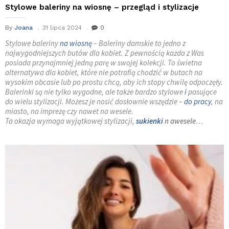
Stylowe baleriny na wiosnę – przegląd i stylizacje
By
Joana
31 lipca 2024
0
Stylowe baleriny
na wiosnę
– Baleriny damskie to jedno z
najwygodniejszych butów dla kobiet. Z pewnością każda z Was
posiada przynajmniej jedną parę w swojej kolekcji. To świetna
alternatywa dla kobiet, które nie potrafią chodzić w butach na
wysokim obcasie lub po prostu chcą, aby ich stopy chwilę odpoczęły.
Balerinki są nie tylko wygodne, ale także bardzo stylowe
i
pasujące
do wielu stylizacji. Możesz je nosić dosłownie wszędzie –
do pracy
, na
miasto, na imprezę czy nawet na wesele.
Ta okazja wymaga wyjątkowej stylizacji,
sukienki
n awesele
…