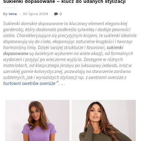
Sukienki dopasowane – klucz do udanych stylizacji
By
lena
30 lipca 2024
0
Sukienki damskie dopasowane to kluczowy element eleganckiej
garderoby, który doskonale podkreśla sylwetkę i dodaje pewności
siebie. Charakteryzujące się precyzyjnym krojem, te sukienki idealnie
dopasowują się do ciała, eksponując naturalne krągłości i tworząc
harmonijną linię. Dzięki swojej strukturze i fasonowi,
sukienki
dopasowane
są świetnym wyborem na wiele okazji, od formalnych
wydarzeń i przyjęć po wieczorne wyjścia. Dostępne w różnych
materiałach, od klasycznego jerseyu po luksusowy jedwab, oraz w
szerokiej gamie kolorystycznej, pozwalają na stworzenie zarówno
subtelnych, jak i wyrazistych stylizacji np. z swetrami oversize z
hurtowni swetrów oversize
. …