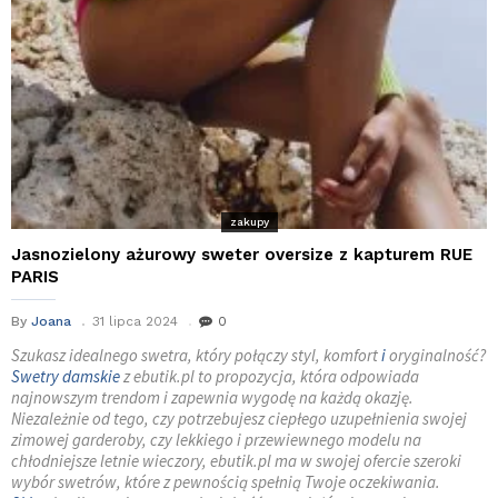
zakupy
Jasnozielony ażurowy sweter oversize z kapturem RUE
PARIS
By
Joana
31 lipca 2024
0
Szukasz idealnego swetra, który połączy styl, komfort
i
oryginalność?
Swetry damskie
z ebutik.pl to propozycja, która odpowiada
najnowszym trendom i zapewnia wygodę na każdą okazję.
Niezależnie od tego, czy potrzebujesz ciepłego uzupełnienia swojej
zimowej garderoby, czy lekkiego i przewiewnego modelu na
chłodniejsze letnie wieczory, ebutik.pl ma w swojej ofercie szeroki
wybór swetrów, które z pewnością spełnią Twoje oczekiwania.