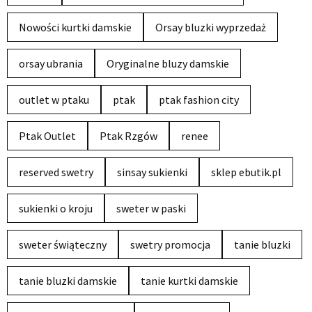
Nowości kurtki damskie
Orsay bluzki wyprzedaż
orsay ubrania
Oryginalne bluzy damskie
outlet w ptaku
ptak
ptak fashion city
Ptak Outlet
Ptak Rzgów
renee
reserved swetry
sinsay sukienki
sklep ebutik.pl
sukienki o kroju
sweter w paski
sweter świąteczny
swetry promocja
tanie bluzki
tanie bluzki damskie
tanie kurtki damskie