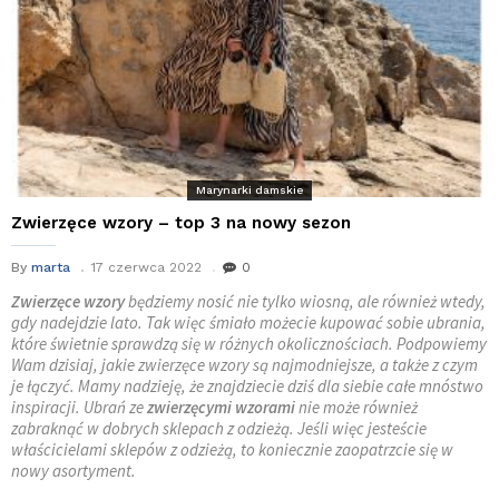
Marynarki damskie
Zwierzęce wzory – top 3 na nowy sezon
By
marta
17 czerwca 2022
0
Zwierzęce
wzory
będziemy nosić nie tylko wiosną, ale również wtedy,
gdy nadejdzie lato. Tak więc śmiało możecie kupować sobie ubrania,
które świetnie sprawdzą się w różnych okolicznościach. Podpowiemy
Wam dzisiaj, jakie zwierzęce wzory są najmodniejsze, a także z czym
je łączyć. Mamy nadzieję, że znajdziecie dziś dla siebie całe mnóstwo
inspiracji. Ubrań ze
zwierzęcymi
wzorami
nie może również
zabraknąć w dobrych sklepach z odzieżą. Jeśli więc jesteście
właścicielami sklepów z odzieżą, to koniecznie zaopatrzcie się w
nowy asortyment.