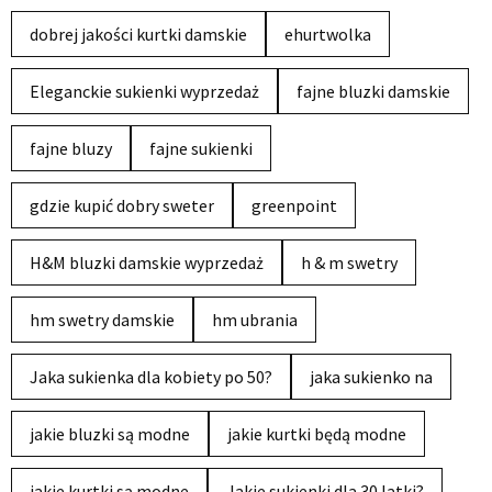
dobrej jakości kurtki damskie
ehurtwolka
Eleganckie sukienki wyprzedaż
fajne bluzki damskie
fajne bluzy
fajne sukienki
gdzie kupić dobry sweter
greenpoint
H&M bluzki damskie wyprzedaż
h & m swetry
hm swetry damskie
hm ubrania
Jaka sukienka dla kobiety po 50?
jaka sukienko na
jakie bluzki są modne
jakie kurtki będą modne
jakie kurtki są modne
Jakie sukienki dla 30 latki?