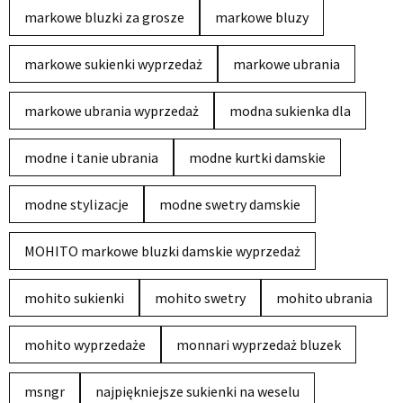
markowe bluzki za grosze
markowe bluzy
markowe sukienki wyprzedaż
markowe ubrania
markowe ubrania wyprzedaż
modna sukienka dla
modne i tanie ubrania
modne kurtki damskie
modne stylizacje
modne swetry damskie
MOHITO markowe bluzki damskie wyprzedaż
mohito sukienki
mohito swetry
mohito ubrania
mohito wyprzedaże
monnari wyprzedaż bluzek
msngr
najpiękniejsze sukienki na weselu