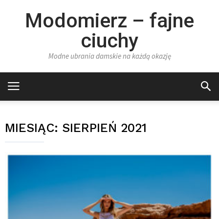
Modomierz – fajne
ciuchy
Modne ubrania damskie na każdą okazję
MIESIĄC:
SIERPIEŃ 2021