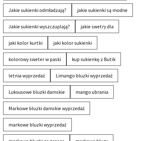
Jakie sukienki odmładzają?
jakie sukienki są modne
Jakie sukienki wyszczuplają?
jakie swetry dla
jaki kolor kurtki
jaki kolor sukienki
kolorowy sweter w paski
kup sukienkę z Butik
letnia wyprzedaż
Limango bluzki wyprzedaż
Luksusowe bluzki damskie
mango ubrania
Markowe bluzki damskie wyprzedaż
markowe bluzki wyprzedaż
markowe bluzki za grosze
markowe bluzy