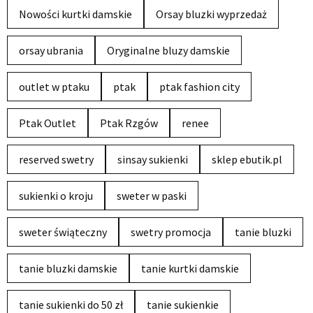
Nowości kurtki damskie
Orsay bluzki wyprzedaż
orsay ubrania
Oryginalne bluzy damskie
outlet w ptaku
ptak
ptak fashion city
Ptak Outlet
Ptak Rzgów
renee
reserved swetry
sinsay sukienki
sklep ebutik.pl
sukienki o kroju
sweter w paski
sweter świąteczny
swetry promocja
tanie bluzki
tanie bluzki damskie
tanie kurtki damskie
tanie sukienki do 50 zł
tanie sukienkie