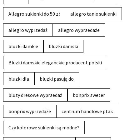
Allegro sukienki do 50 zł
allegro tanie sukienki
allegro wyprzedaż
allegro wyprzedaże
bluzki damkie
bluzki damski
Bluzki damskie eleganckie producent polski
bluzki dla
bluzki pasują do
bluzy dresowe wyprzedaż
bonprix sweter
bonprix wyprzedaże
centrum handlowe ptak
Czy kolorowe sukienki są modne?