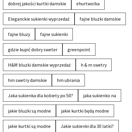
dobrej jakości kurtki damskie
ehurtwolka
Eleganckie sukienki wyprzedaż
fajne bluzki damskie
fajne bluzy
fajne sukienki
gdzie kupić dobry sweter
greenpoint
H&M bluzki damskie wyprzedaż
h & m swetry
hm swetry damskie
hm ubrania
Jaka sukienka dla kobiety po 50?
jaka sukienko na
jakie bluzki są modne
jakie kurtki będą modne
jakie kurtki są modne
Jakie sukienki dla 30 latki?