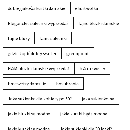
dobrej jakości kurtki damskie
ehurtwolka
Eleganckie sukienki wyprzedaż
fajne bluzki damskie
fajne bluzy
fajne sukienki
gdzie kupić dobry sweter
greenpoint
H&M bluzki damskie wyprzedaż
h & m swetry
hm swetry damskie
hm ubrania
Jaka sukienka dla kobiety po 50?
jaka sukienko na
jakie bluzki są modne
jakie kurtki będą modne
jakie kurtki są modne
Jakie sukienki dla 30 latki?