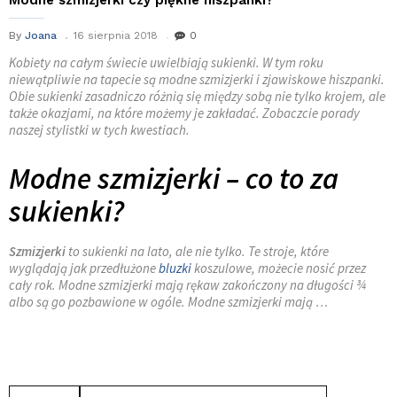
By
Joana
16 sierpnia 2018
0
Kobiety na całym świecie uwielbiają sukienki. W tym roku
niewątpliwie na tapecie są modne szmizjerki i zjawiskowe hiszpanki.
Obie sukienki zasadniczo różnią się między sobą nie tylko krojem, ale
także okazjami, na które możemy je zakładać. Zobaczcie porady
naszej stylistki w tych kwestiach.
Modne szmizjerki – co to za
sukienki?
Szmizjerki
to sukienki na lato, ale nie tylko. Te stroje, które
wyglądają jak przedłużone
bluzki
koszulowe, możecie nosić przez
cały rok. Modne szmizjerki mają rękaw zakończony na długości ¾
albo są go pozbawione w ogóle. Modne szmizjerki mają …