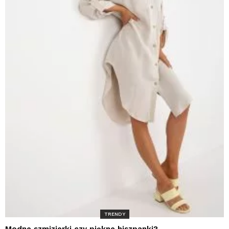
TRENDY
Modne szmizjerki czy piękne hiszpanki?