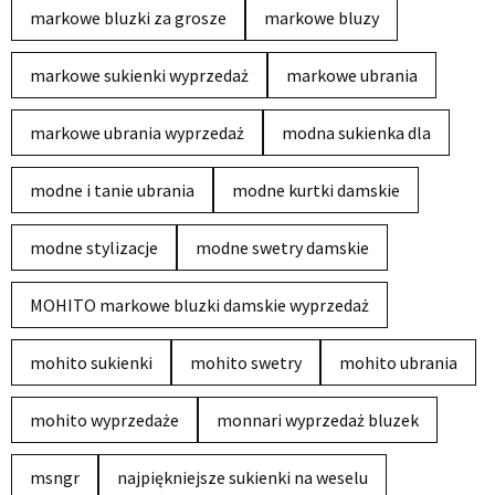
markowe bluzki za grosze
markowe bluzy
markowe sukienki wyprzedaż
markowe ubrania
markowe ubrania wyprzedaż
modna sukienka dla
modne i tanie ubrania
modne kurtki damskie
modne stylizacje
modne swetry damskie
MOHITO markowe bluzki damskie wyprzedaż
mohito sukienki
mohito swetry
mohito ubrania
mohito wyprzedaże
monnari wyprzedaż bluzek
msngr
najpiękniejsze sukienki na weselu