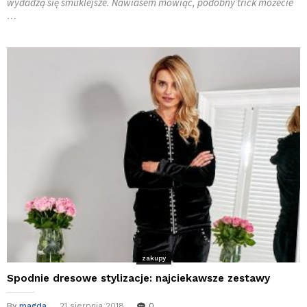
wydadzą się smuklejsze. Nawiasem mówiąc, podobny trick możecie
…
zakupy
Spodnie dresowe stylizacje: najciekawsze zestawy
By
magda
21 sierpnia 2018
0