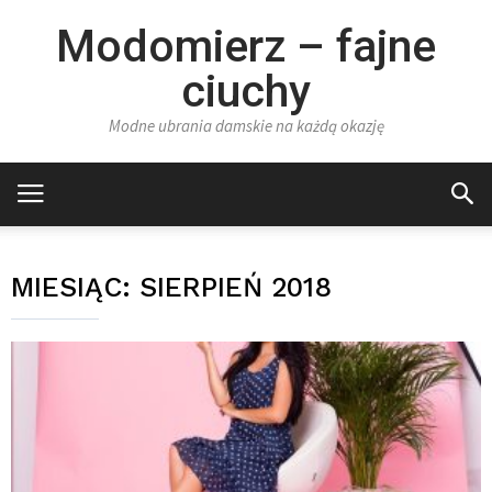
Modomierz – fajne
ciuchy
Modne ubrania damskie na każdą okazję
MIESIĄC:
SIERPIEŃ 2018