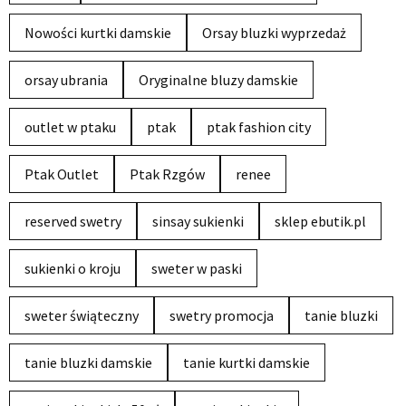
Nowości kurtki damskie
Orsay bluzki wyprzedaż
orsay ubrania
Oryginalne bluzy damskie
outlet w ptaku
ptak
ptak fashion city
Ptak Outlet
Ptak Rzgów
renee
reserved swetry
sinsay sukienki
sklep ebutik.pl
sukienki o kroju
sweter w paski
sweter świąteczny
swetry promocja
tanie bluzki
tanie bluzki damskie
tanie kurtki damskie