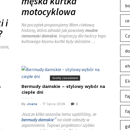
męska kurtka
bo
motocyklowa
 i
ce
Na początek proponujemy Wam ciekawą
historię, która zdradzi jak powstały
modne
?
Cz
ramoneski damskie
. Inspiracją dla twórcy tego
kultowego fasonu kurtki były skórzane …
anie,
do
eh
Szorty casualowe
El
a
Bermudy damskie – stylowy wybór na
ciepłe dni
fa
By
Joana
17 lipca 2026
0
fa
Jeszcze kilka sezonów temu sądziliśmy, że
bermudy damskie
na stałe odeszły w
zapomnienie. Topowi projektanci szybko
gd