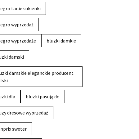
legro tanie sukienki
legro wyprzedaż
legro wyprzedaże
bluzki damkie
uzki damski
uzki damskie eleganckie producent
lski
uzki dla
bluzki pasują do
uzy dresowe wyprzedaż
nprix sweter