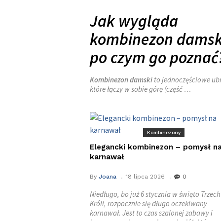
Jak wygląda
kombinezon damski
po czym go poznać
Kombinezon damski
to jednoczęściowe ubr
które łączy w sobie górę (część …
Kombinezony
Elegancki kombinezon – pomysł n
karnawał
By
Joana
18 lipca 2026
0
Niedługo, bo już 6 stycznia w święto Trzech
Króli, rozpocznie się długo oczekiwany
karnawał. Jest to czas szalonej zabawy i