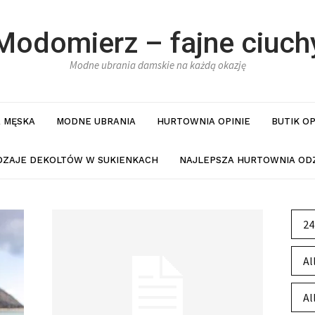
Modomierz – fajne ciuch
Modne ubrania damskie na każdą okazję
 MĘSKA
MODNE UBRANIA
HURTOWNIA OPINIE
BUTIK O
DZAJE DEKOLTÓW W SUKIENKACH
NAJLEPSZA HURTOWNIA ODZ
24
Al
Al