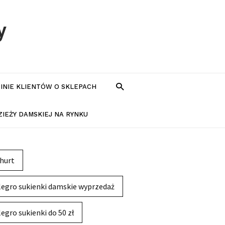
y
PINIE KLIENTÓW O SKLEPACH
IEŻY DAMSKIEJ NA RYNKU
hurt
legro sukienki damskie wyprzedaż
legro sukienki do 50 zł