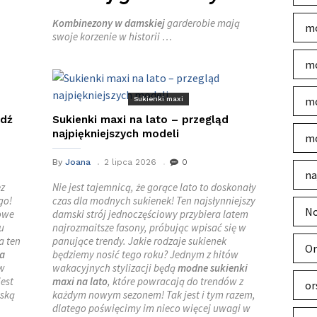
Kombinezony w damskiej
garderobie mają
mo
swoje korzenie w historii …
mo
mo
Sukienki maxi
wdź
Sukienki maxi na lato – przegląd
najpiękniejszych modeli
mo
By
Joana
2 lipca 2026
0
na
ez
Nie jest tajemnicą, że gorące lato to doskonały
go!
czas dla modnych sukienek! Ten najsłynniejszy
No
zowe
damski strój jednoczęściowy przybiera latem
u
najrozmaitsze fasony, próbując wpisać się w
a ten
panujące trendy. Jakie rodzaje sukienek
Or
na
będziemy nosić tego roku? Jednym z hitów
 w
wakacyjnych stylizacji będą
modne sukienki
jest
maxi na lato
, które powracają do trendów z
or
mską
każdym nowym sezonem! Tak jest i tym razem,
dlatego poświęcimy im nieco więcej uwagi w