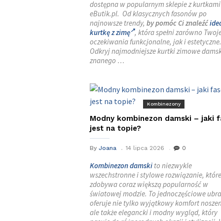
dostępna w popularnym sklepie z kurtkami
eButik.pl. Od klasycznych fasonów po
najnowsze trendy,
by pomóc Ci znaleźć
ide
kurtkę z zimę
, która spełni zarówno Twoj
oczekiwania funkcjonalne, jak i estetyczne
Odkryj najmodniejsze kurtki zimowe damsk
znanego …
Kombinezony
Modny kombinezon damski – jaki 
jest na topie?
By
Joana
14 lipca 2026
0
Kombinezon damski
to niezwykle
wszechstronne i stylowe rozwiązanie, któr
zdobywa coraz większą popularność w
światowej modzie. To jednoczęściowe ubr
oferuje nie tylko wyjątkowy komfort noszen
ale także elegancki i modny wygląd, który