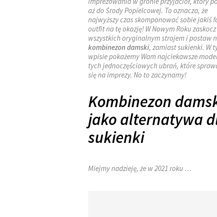
imprezowania w gronie przyjaciół, który p
aż do Środy Popielcowej. To oznacza, że
najwyższy czas skomponować sobie jakiś f
outfit na tę okazję! W Nowym Roku zaskocz
wszystkich oryginalnym strojem i postaw 
kombinezon damski
, zamiast sukienki. W 
wpisie pokażemy Wam najciekawsze mode
tych jednoczęściowych ubrań, które spraw
się na imprezy. No to zaczynamy!
Kombinezon damsk
jako alternatywa d
sukienki
Miejmy nadzieję, że w 2021 roku …