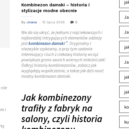
ja
Kombinezon damski – historia i
stylizacje modne obecnie
Ja
By
Joana
15 lipca 2026
0
Ja
Nie da się ukryć, że jednym z najciekawszych i
najbardziej intrygujących elementów odzieży
jest
kombinezon damski
. Oryginalny i
ja
niezwykle szykowny, a przy tym szalenie
interesujący ciuch z ciekawą historią wciąż
powiększa grono swoich wiernych miłośniczek!
Ja
Odkryj historię kombinezonów, zobacz jak
wyglądają współcześnie, a także jak dziś nosić
modny kombinezon damski.
ja
 nie
ja
Jak kombinezony
,
trafiły z fabryk na
ko
em i
salony, czyli historia
ku
rtę