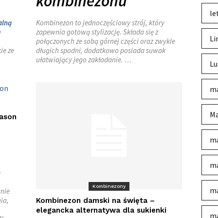
kombinezonu
le
alną
Kombinezon to jednoczęściowy strój, który
e
zapewnia gotową stylizację. Składa się z
Li
.
połączonych ze sobą górnej części oraz zwykle
ie ze
długich spodni, dodatkowo posiada suwak
ułatwiający jego zakładanie. …
Lu
ma
Ma
fason
ma
ma
e
Kombinezony
ma
anie
ia,
Kombinezon damski na święta –
elegancka alternatywa dla sukienki
ma