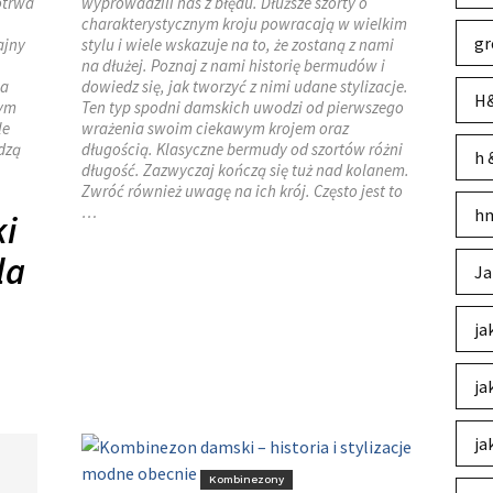
otrwa
wyprowadzili nas z błędu. Dłuższe szorty o
charakterystycznym kroju powracają w wielkim
gr
ajny
stylu i wiele wskazuje na to, że zostaną z nami
na dłużej. Poznaj z nami historię bermudów i
na
dowiedz się, jak tworzyć z nimi udane stylizacje.
H&
tym
Ten typ spodni damskich uwodzi od pierwszego
le
wrażenia swoim ciekawym krojem oraz
dzą
długością. Klasyczne bermudy od szortów różni
h 
długość. Zazwyczaj kończą się tuż nad kolanem.
Zwróć również uwagę na ich krój. Często jest to
…
hm
i
la
Ja
ja
ja
ja
Kombinezony