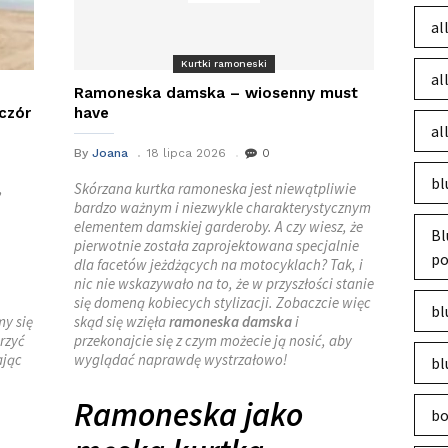
al
Kurtki ramoneski
al
Ramoneska damska – wiosenny must
czór
have
al
By
Joana
18 lipca 2026
0
bl
,
Skórzana kurtka ramoneska jest niewątpliwie
bardzo ważnym i niezwykle charakterystycznym
elementem damskiej garderoby. A czy wiesz, że
Bl
pierwotnie została zaprojektowana specjalnie
po
dla facetów jeżdżących na motocyklach? Tak, i
nic nie wskazywało na to, że w przyszłości stanie
się domeną kobiecych stylizacji. Zobaczcie więc
bl
y się
skąd się wzięła
ramoneska damska
i
rzyć
przekonajcie się z czym możecie ją nosić, aby
ając
wyglądać naprawdę wystrzałowo!
bl
Ramoneska jako
bo