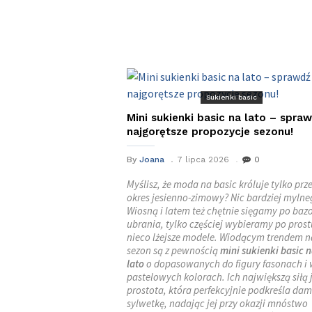
Sukienki basic
Mini sukienki basic na lato – spra
najgorętsze propozycje sezonu!
By
Joana
7 lipca 2026
0
Myślisz, że moda na basic króluje tylko prz
okres jesienno-zimowy? Nic bardziej mylne
Wiosną i latem też chętnie sięgamy po ba
ubrania, tylko częściej wybieramy po prost
nieco lżejsze modele. Wiodącym trendem n
sezon są z pewnością
mini sukienki basic 
lato
o dopasowanych do figury fasonach i
pastelowych kolorach. Ich największą siłą 
prostota, która perfekcyjnie podkreśla da
sylwetkę, nadając jej przy okazji mnóstwo