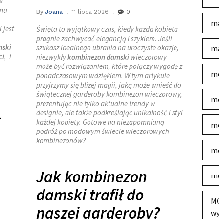
W
emu
By
Joana
11 lipca 2026
0
ma
 jest
Święta to wyjątkowy czas, kiedy każda kobieta
pragnie zachwycać elegancją i szykiem. Jeśli
mski
szukasz idealnego ubrania na uroczyste okazje,
ma
ci
, i
niezwykły
kombinezon damski
wieczorowy
może być rozwiązaniem, które połączy wygodę z
mo
ponadczasowym wdziękiem. W tym artykule
przyjrzymy się bliżej magii, jaką może wnieść do
świątecznej garderoby kombinezon wieczorowy,
mo
prezentując nie tylko aktualne trendy w
designie, ale także podkreślając unikalność i styl
ł
każdej kobiety. Gotowe na niezapomnianą
mo
podróż po modowym świecie wieczorowych
kombinezonów?
mo
Jak kombinezon
mo
damski trafił do
MO
naszej garderoby?
wy