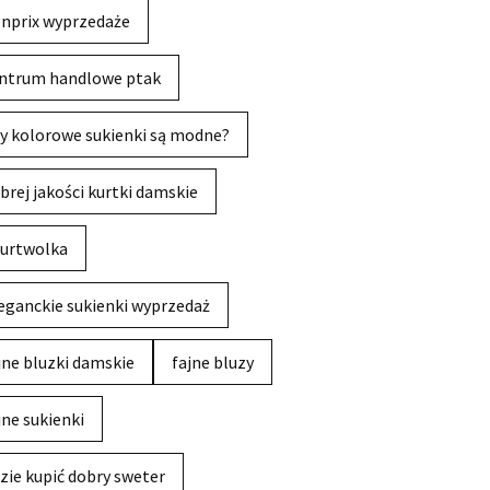
nprix wyprzedaże
ntrum handlowe ptak
y kolorowe sukienki są modne?
brej jakości kurtki damskie
urtwolka
eganckie sukienki wyprzedaż
jne bluzki damskie
fajne bluzy
jne sukienki
zie kupić dobry sweter