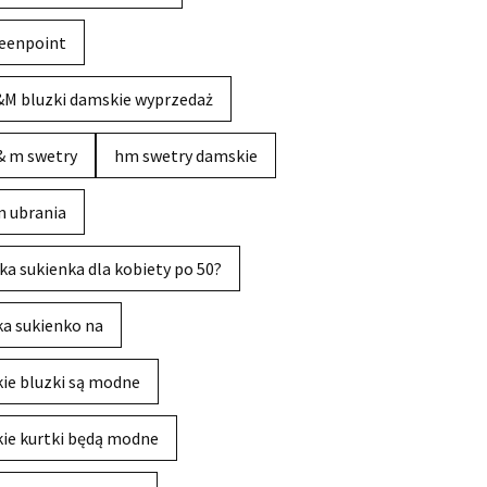
eenpoint
M bluzki damskie wyprzedaż
& m swetry
hm swetry damskie
 ubrania
ka sukienka dla kobiety po 50?
ka sukienko na
kie bluzki są modne
kie kurtki będą modne