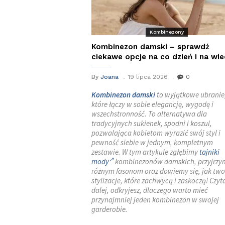
Kombinezony
Kombinezon damski – sprawdź
ciekawe opcje na co dzień i na wie
By
Joana
19 lipca 2026
0
Kombinezon damski
to wyjątkowe ubranie
które łączy w sobie elegancję, wygodę i
wszechstronność. To alternatywa dla
tradycyjnych sukienek, spodni i koszul,
pozwalająca kobietom wyrazić swój styl i
pewność siebie w jednym, kompletnym
zestawie. W tym artykule zgłębimy
tajniki
mody
kombinezonów damskich, przyjrzym
różnym fasonom oraz dowiemy się, jak two
stylizacje, które zachwycą i zaskoczą! Czyt
dalej, odkryjesz, dlaczego warto mieć
przynajmniej jeden kombinezon w swojej
garderobie.